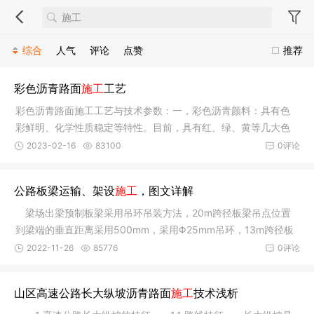
综合
人气
评论
点赞
推荐
彩色沥青路面
施工
工艺
彩色沥青路面施工工艺与技术参数：一，彩色沥青颜料：具有色
彩鲜明、化学性质稳定等特性。目前，具有红、绿、黄等几大色
系，并可
2023-02-16
83100
0评论
公路板梁运输、架设
施工
，图文详解
梁场出梁预制板梁采用吊环吊装方法，20m跨径板梁吊点位置
到梁端的垂直距离采用500mm，采用Φ25mm吊环，13m跨径板
梁吊点位置
2022-11-26
85776
0评论
山区高速公路长大纵坡沥青路面
施工
技术浅析