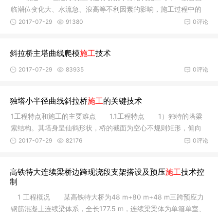
临潮位变化大、水流急、浪高等不利因素的影响，施工过程中的
水上运输
2017-07-29
91380
0评论
斜拉桥主塔曲线爬模
施工
技术
2017-07-29
83935
0评论
独塔小半径曲线斜拉桥
施工
的关键技术
1工程特点和施工的主要难点 1.1工程特点 1）独特的塔梁
索结构。其塔身呈仙鹤形状，桥的截面为空心不规则矩形，偏向
于重心的
2017-07-29
82176
0评论
高铁特大连续梁桥边跨现浇段支架搭设及预压
施工
技术控
制
1 工程概况 某高铁特大桥为48 m+80 m+48 m三跨预应力
钢筋混凝土连续梁体系，全长177.5 m，连续梁梁体为单箱单室、