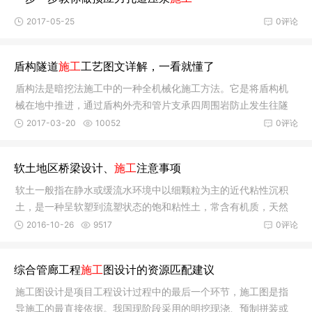
2017-05-25
0评论
盾构隧道
施工
工艺图文详解，一看就懂了
盾构法是暗挖法施工中的一种全机械化施工方法。它是将盾构机
械在地中推进，通过盾构外壳和管片支承四周围岩防止发生往隧
道内的坍
2017-03-20
10052
0评论
软土地区桥梁设计、
施工
注意事项
软土一般指在静水或缓流水环境中以细颗粒为主的近代粘性沉积
土，是一种呈软塑到流塑状态的饱和粘性土，常含有机质，天然
孔隙比通
2016-10-26
9517
0评论
综合管廊工程
施工
图设计的资源匹配建议
施工图设计是项目工程设计过程中的最后一个环节，施工图是指
导施工的最直接依据。我国现阶段采用的明挖现浇、预制拼装或