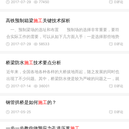
变高度、
2017-07-29
77450
0评论
高铁预制箱梁
施工
关键技术探析
一、预制梁场的选址和布置 预制场的选择非常重要，要符
合实际工作的需要，可以从如下几方面入手：一是选择那些地势
平坦的位
2017-07-29
58533
0评论
桥梁防水
施工
技术要点分析
近年来，全国各地各种各样的大桥拔地而起，随之发展的同时也
出现了不少问题。其中，桥梁防水便是较为严峻的问题之一，就
当前已经
2017-07-14
36001
0评论
钢管拱桥是如何
施工
的？
2017-05-25
0评论
一步一步教你做预应力孔道压浆
施工