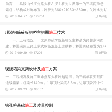
前言 马鞍山长江公路大桥左汊主桥为世界第一的三塔两跨悬
索桥，结构成对称布置，跨径为360+21080+360m，矢跨比为1/
9，主缆长3
2018-04-27
175754
0评论
现浇钢筋砼板拱桥主拱圈
施工
技术
一、工程概况 太原师范学院新校区主桥是为跨越涧河而
建，桥梁采用三跨上承式钢筋混凝土连拱桥；桥梁跨径布置为37+
56+37m，
2017-09-29
172011
0评论
现浇箱梁支架设计及
施工
方案
一、工程概况及施工重难点某大桥跨越运河，为三幅单联变截面
连续箱梁，桥梁长140m，主墩顶处梁高3.8m，边墩顶及跨中位
置梁高2m。
2017-09-23
98057
0评论
钻孔桩基础
施工
及质量控制