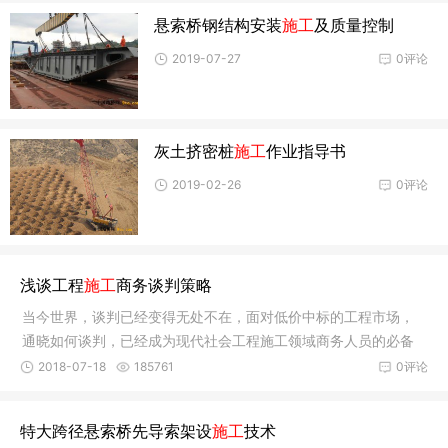
悬索桥钢结构安装
施工
及质量控制
2019-07-27
0评论
灰土挤密桩
施工
作业指导书
2019-02-26
0评论
浅谈工程
施工
商务谈判策略
当今世界，谈判已经变得无处不在，面对低价中标的工程市场，
通晓如何谈判，已经成为现代社会工程施工领域商务人员的必备
技能。商
2018-07-18
185761
0评论
特大跨径悬索桥先导索架设
施工
技术