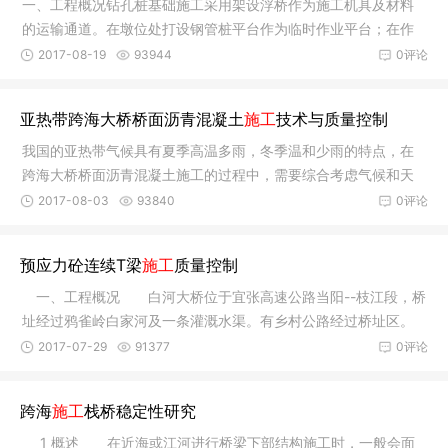
一、工程概况钻孔桩基础施工采用架设浮桥作为施工机具及材料
的运输通道。在墩位处打设钢管桩平台作为临时作业平台；在作
业平台上
2017-08-19
93944
0评论
亚热带跨海大桥桥面沥青混凝土
施工
技术与质量控制
我国的亚热带气候具有夏季高温多雨，冬季温和少雨的特点，在
跨海大桥桥面沥青混凝土施工的过程中，需要综合考虑气候和天
气的特点，确保施工质量。
2017-08-03
93840
0评论
预应力砼连续T梁
施工
质量控制
一、工程概况 白河大桥位于宜张高速公路当阳--枝江段，桥
址经过鸦雀岭白家河及一条灌溉水渠。有乡村公路经过桥址区。
该桥梁
2017-07-29
91377
0评论
跨海
施工
栈桥稳定性研究
1 概述 在近海或江河进行桥梁下部结构施工时，一般会面