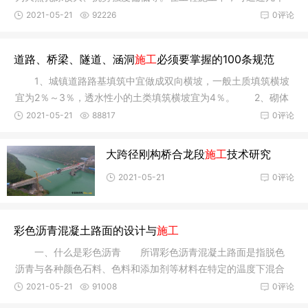
特定标
2021-05-21
92226
0评论
道路、桥梁、隧道、涵洞
施工
必须要掌握的100条规范
1、城镇道路路基填筑中宜做成双向横坡，一般土质填筑横坡
宜为2％～3％，透水性小的土类填筑横坡宜为4％。 2、砌体
涵洞应
2021-05-21
88817
0评论
大跨径刚构桥合龙段
施工
技术研究
2021-05-21
0评论
彩色沥青混凝土路面的设计与
施工
一、什么是彩色沥青 所谓彩色沥青混凝土路面是指脱色
沥青与各种颜色石料、色料和添加剂等材料在特定的温度下混合
拌和，即
2021-05-21
91008
0评论