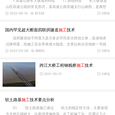
1 高速公路长大纵坡的特征 1.1 路线特征 长大纵坡是
山区高速公路的常见形式，某高速公路穿越太行山南部，是典型
的山区
2022-06-14
87328
0评论
国内罕见超大断面四联拱隧道
施工
技术
连拱隧道由于跨度大及分多步开挖多次扰动土体，造成地表
沉降明显，给施工安全带来很大隐患。文章以哈尔滨地铁一号线
哈尔滨南
2022-03-06
86655
0评论
跨江大桥工程钢栈桥
施工
技术
2021-05-21
0评论
软土路基
施工
技术要点分析
01 软土路基施工难点 软土的稳定性欠佳，主要表现
为天然孔隙较大、抗剪强度偏低等。在工程施工中，可通过几个