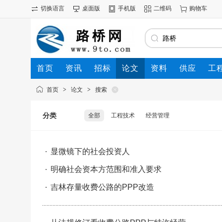
切换语言
桌面版
手机版
二维码
购物车
首页
资讯
招标
论文
资料
供应
工
首页
>
论文
>
搜索
分类
全部
工程技术
经营管理
显微镜下的社会投资人
明确社会资本方范围和准入要求
吉林存量收费公路的PPP改造