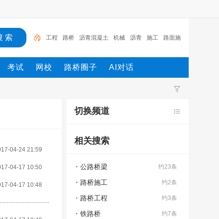
工程
路桥
沥青混凝土
机械
沥青
施工
路面施
工
沥青路面
土工格栅
土工布
考试
网校
路桥圈子
AI对话
切换频道
相关搜索
017-04-24 21:59
公路桥梁
约23条
017-04-17 10:50
路桥施工
约2条
017-04-17 10:48
路桥工程
约3条
铁路桥
约7条