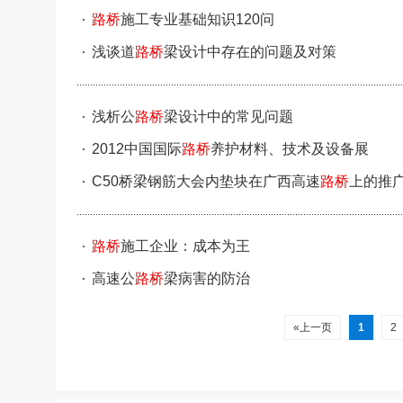
路桥
施工专业基础知识120问
浅谈道
路桥
梁设计中存在的问题及对策
浅析公
路桥
梁设计中的常见问题
2012中国国际
路桥
养护材料、技术及设备展
C50桥梁钢筋大会内垫块在广西高速
路桥
上的推
路桥
施工企业：成本为王
高速公
路桥
梁病害的防治
«上一页
1
2