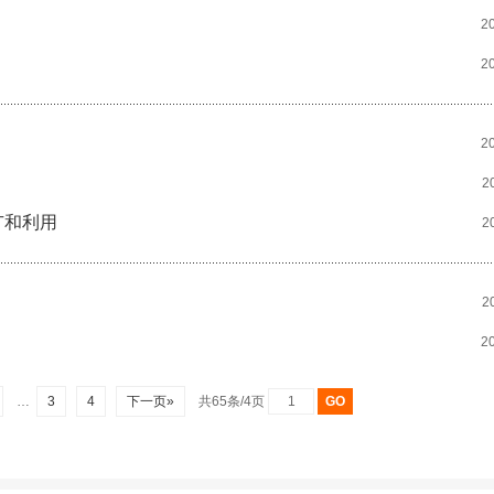
2
2
2
2
广和利用
2
2
2
…
3
4
下一页»
共65条/4页