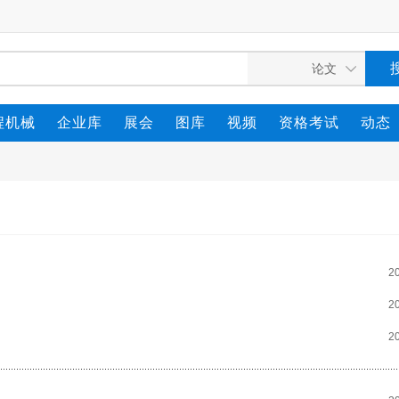
程机械
企业库
展会
图库
视频
资格考试
动态
2
2
2