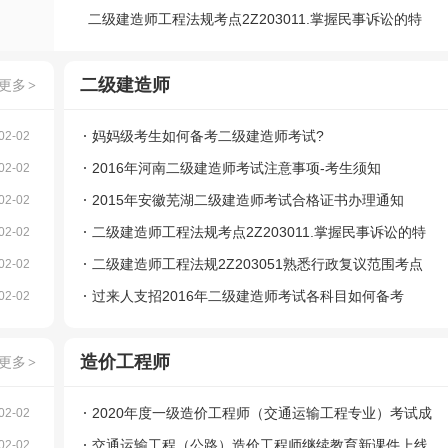
二级建造师工程法规考点2Z203011.掌握民事诉讼的特
点
二级建造师
更多
>
妈妈级考生如何备考二级建造师考试?
02-02
2016年河南二级建造师考试注意事项-考生须知
02-02
2015年安徽芜湖二级建造师考试合格证书办理通知
02-02
二级建造师工程法规考点2Z203011.掌握民事诉讼的特
02-02
点
二级建造师工程法规2Z203051熟悉行政复议范围考点
02-02
过来人支招2016年二级建造师考试各科目如何备考
02-02
造价工程师
更多
>
2020年度一级造价工程师（交通运输工程专业）考试成
02-02
绩可以查询啦！
交通运输工程（公路）造价工程师继续教育新课件上线
02-02