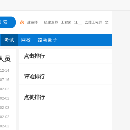
建造师
一级建造师
工程师
江__
监理工程师
监
理
二级建造师
标准
考试
工程
考试
网校
路桥圈子
点击排行
人员
12-14
评论排行
07-16
02-02
点赞排行
02-02
02-02
02-02
02-02