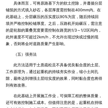
具体而言，可将原路基下方的软土挖除，并遵循分层
铺筑的方式填入砂石，各层厚度需控制在400mm内。在
此基础上，分层碾压的压实度以90%为宜，随后持续回
填并严格控制松铺厚度。之后，压路机开始碾压，需注意
的是轮胎的重叠宽度要需控制在路宽的1/3～1/2区间内，
此外速度不可超过2km/h，不允许出现过快或过慢的现
象，否则将会对道路质量产生影响。
（五）强夯法
此方法适用于土质疏松且不具备优良黏合度的土层。
工作原理为，通过起重机的持续夯实作业，缩小土间孔
隙，最终达到增强土层结实度的效果，同时黏合度也将得
到有效改善。
在此基础上开展施工作业，可保障工程的整体质量，
还可有效控制施工成本。但值得注意的是，起重机在持续