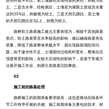
使用外观卡对比，若土壤颜色呈现明显的灰色，则视为软
土。二是含水率，经检测后，土壤若为液限土质或含水量
达到35%以，则被视为软土。三是天然孔隙比，若土壤
的天然孔隙比在1以上，则视为软土。
路桥软土路基施工难点主要表现为，相较于其他路基
形式，软土路基受含水率较高的影响，难以确保路基夯实
质量，降低了路基整体承载水平，易出现路面塌陷等问
题；由于渗水性不足，土壤固结过程耗时更长，整体抗压
强度将受到影响；在较大压缩性的影响下，若基于常规方
法展开施工作业，则易引发路基沉陷事故。
02
施工前的路基处理
路桥施工的前期准备要求较高，这也是推动后续各环
节工作有序开展的关键。施工前期准备主要包括技术、材