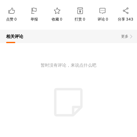
点赞
0
举报
收藏
0
打赏
0
评论
0
分享
343
相关评论
更多
暂时没有评论，来说点什么吧