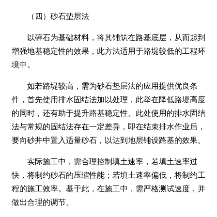
（四）砂石垫层法
以碎石为基础材料，将其铺筑在路基底层，从而起到
增强地基稳定性的效果，此方法适用于路堤较低的工程环
境中。
如若路堤较高，需为砂石垫层法的应用提供优良条
件，首先使用排水固结法加以处理，此举在降低路堤高度
的同时，还有助于提升路基稳定性。此处使用的排水固结
法与常规的固结法存在一定差异，即在结束排水作业后，
要向砂井中置入适量砂石，以达到地层铺设路基的效果。
实际施工中，需合理控制填土速率，若填土速率过
快，将制约砂石的压缩性能；若填土速率偏低，将制约工
程的施工效率。基于此，在施工中，需严格测试速度，并
做出合理的调节。