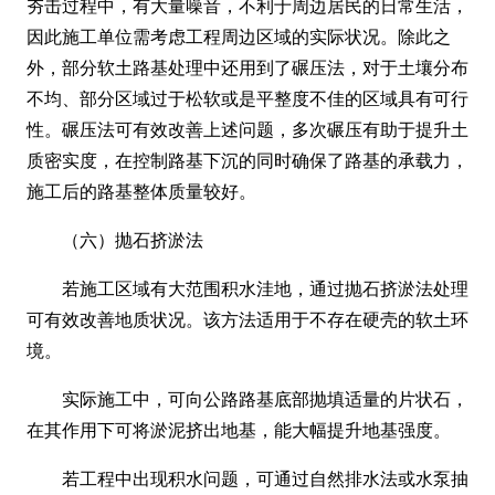
夯击过程中，有大量噪音，不利于周边居民的日常生活，
因此施工单位需考虑工程周边区域的实际状况。除此之
外，部分软土路基处理中还用到了碾压法，对于土壤分布
不均、部分区域过于松软或是平整度不佳的区域具有可行
性。碾压法可有效改善上述问题，多次碾压有助于提升土
质密实度，在控制路基下沉的同时确保了路基的承载力，
施工后的路基整体质量较好。
（六）抛石挤淤法
若施工区域有大范围积水洼地，通过抛石挤淤法处理
可有效改善地质状况。该方法适用于不存在硬壳的软土环
境。
实际施工中，可向公路路基底部抛填适量的片状石，
在其作用下可将淤泥挤出地基，能大幅提升地基强度。
若工程中出现积水问题，可通过自然排水法或水泵抽