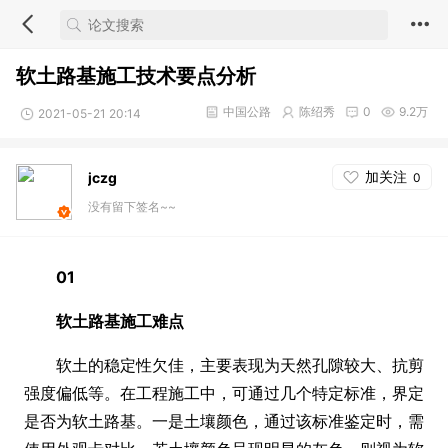
软土路基施工技术要点分析
中国公路
陈绍秀
0
9.2万
2021-05-21 20:14
加关注
jczg
0
没有留下签名~~
01
软土路基施工难点
软土的稳定性欠佳，主要表现为天然孔隙较大、抗剪
强度偏低等。在工程施工中，可通过几个特定标准，界定
是否为软土路基。一是土壤颜色，通过该标准鉴定时，需