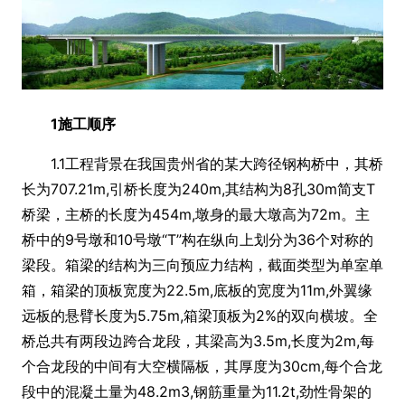
1施工顺序
1.1工程背景在我国贵州省的某大跨径钢构桥中，其桥
长为707.21m,引桥长度为240m,其结构为8孔30m简支T
桥梁，主桥的长度为454m,墩身的最大墩高为72m。主
桥中的9号墩和10号墩“T”构在纵向上划分为36个对称的
梁段。箱梁的结构为三向预应力结构，截面类型为单室单
箱，箱梁的顶板宽度为22.5m,底板的宽度为11m,外翼缘
远板的悬臂长度为5.75m,箱梁顶板为2%的双向横坡。全
桥总共有两段边跨合龙段，其梁高为3.5m,长度为2m,每
个合龙段的中间有大空横隔板，其厚度为30cm,每个合龙
段中的混凝土量为48.2m3,钢筋重量为11.2t,劲性骨架的