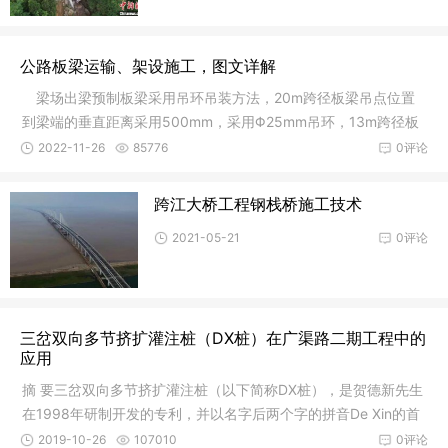
公路板梁运输、架设施工，图文详解
梁场出梁预制板梁采用吊环吊装方法，20m跨径板梁吊点位置
到梁端的垂直距离采用500mm，采用Φ25mm吊环，13m跨径板
梁吊点位置
2022-11-26
85776
0评论
跨江大桥工程钢栈桥施工技术
2021-05-21
0评论
三岔双向多节挤扩灌注桩（DX桩）在广渠路二期工程中的
应用
摘 要三岔双向多节挤扩灌注桩（以下简称DX桩），是贺德新先生
在1998年研制开发的专利，并以名字后两个字的拼音De Xin的首
字母命
2019-10-26
107010
0评论