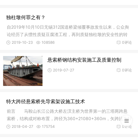
独柱墩何罪之有？
自2019年10月10日无锡312国道桥梁倾覆事故发生以来，公众舆
论经历了从惯性质疑豆腐渣工程，再到质疑独柱墩的安全性的转
变。2019
2019-10-23
108586
0评论
悬索桥钢结构安装施工及质量控制
2019-07-27
0评论
特大跨径悬索桥先导索架设施工技术
前言 马鞍山长江公路大桥左汊主桥为世界第一的三塔两跨悬
索桥，结构成对称布置，跨径为360+21080+360m，矢跨比为1/
9，主缆长3
2018-04-27
175754
0评论