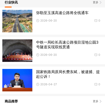
行业快讯
更多
弥勒至玉溪高速公路将全线通车
2026-06-20
0
中铁一局松长高速公路项目湿地公园3
号隧道实现双线贯通
2026-06-20
0
国家铁路局原局长费东斌，被逮捕、提
起公诉！
2026-04-27
0
商品推荐
更多