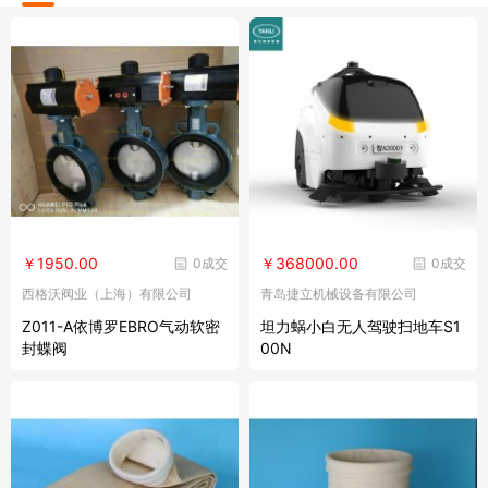
￥1950.00
￥368000.00
0成交
0成交
西格沃阀业（上海）有限公司
青岛捷立机械设备有限公司
Z011-A依博罗EBRO气动软密
坦力蜗小白无人驾驶扫地车S1
封蝶阀
00N