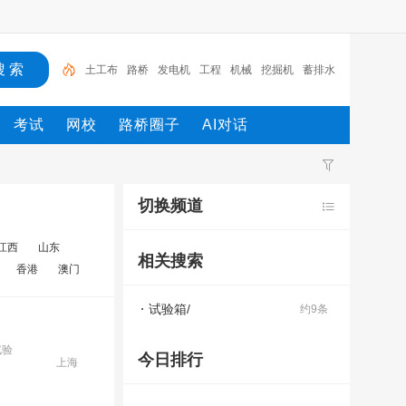
土工布
路桥
发电机
工程
机械
挖掘机
蓄排水
板
千斤顶
试验箱
土工格栅
考试
网校
路桥圈子
AI对话
切换频道
江西
山东
相关搜索
香港
澳门
试验箱/
约9条
试验
今日排行
上海