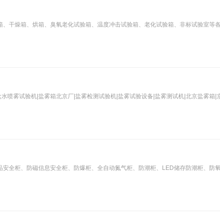
箱、干燥箱、烘箱、臭氧老化试验箱、温度冲击试验箱、老化试验箱、非标试验室等
盐水喷雾试验机|盐雾箱北京厂|盐雾检测试验机|盐雾试验设备|盐雾测试机|北京盐雾箱|
品安全柜、防磁信息安全柜、防爆柜、全自动氮气柜、防潮柜、LED储存防潮柜、防