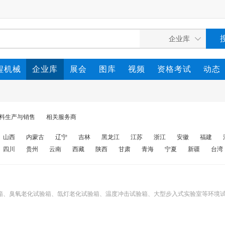
程机械
企业库
展会
图库
视频
资格考试
动态
料生产与销售
相关服务商
山西
内蒙古
辽宁
吉林
黑龙江
江苏
浙江
安徽
福建
四川
贵州
云南
西藏
陕西
甘肃
青海
宁夏
新疆
台湾
箱、臭氧老化试验箱、氙灯老化试验箱、温度冲击试验箱、大型步入式实验室等环境