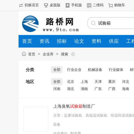
切换语言
桌面版
手机版
二维码
购物车
首页
资讯
招标
论文
资料
供应
工
首页
>
企业库
>
搜索
分类
全部
行业企业
机械设备
行业媒体
材
地区
全部
北京
上海
天津
重庆
河北
河南
湖北
湖南
广东
广西
海南
上海臭氧
试验箱
制造厂
主营：盐雾试验箱、高低温试验箱、恒温恒湿试验
设备
企业单位 制造商