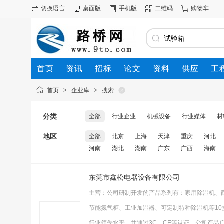
切换语言
桌面版
手机版
二维码
购物车
首页
资讯
招标
论文
资料
供应
工
首页
>
企业库
>
搜索
分类
全部
行业企业
机械设备
行业媒体
材
地区
全部
北京
上海
天津
重庆
河北
河南
湖北
湖南
广东
广西
海南
东莞市鑫松电器设备有限公司
主营：公司研制开发的产品系列有：家用除湿机、
节能氮气柜、工业加湿器、可定制特种除湿机等1
行业领先水平，并通过3C、CE等认证。公司产