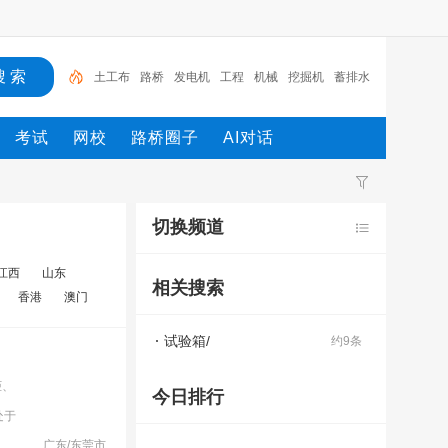
土工布
路桥
发电机
工程
机械
挖掘机
蓄排水
板
千斤顶
试验箱
土工格栅
考试
网校
路桥圈子
AI对话
切换频道
江西
山东
相关搜索
香港
澳门
试验箱/
约9条
柜、
今日排行
处于
广东/东莞市