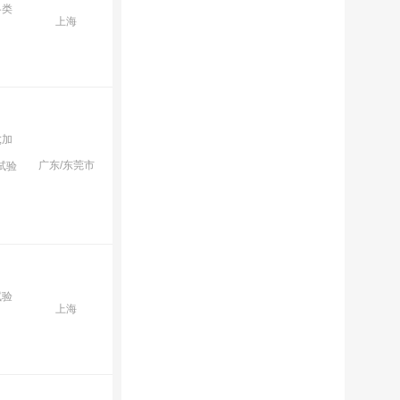
各类
上海
;加
广东/东莞市
试验
试验
上海