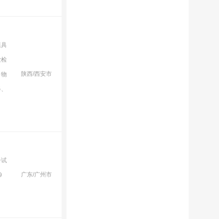
模具
业检
陕西/西安市
、物
器、
击试
广东/广州市
9