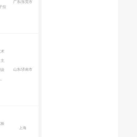
广东/东莞市
子拉
技术
司主
山东/济南市
测设
机、
试验
上海