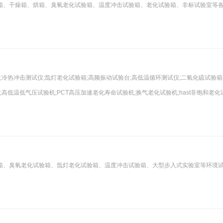
箱、干燥箱、烘箱、臭氧老化试验箱、温度冲击试验箱、老化试验箱、非标试验室等
;冷热冲击测试仪;氙灯老化试验箱;高频振动试验台;高低温循环测试仪;二氧化硫试验箱
高低温低气压试验机;PCT高压加速老化寿命试验机;换气老化试验机;hast非饱和老化
箱、臭氧老化试验箱、氙灯老化试验箱、温度冲击试验箱、大型步入式实验室等环境