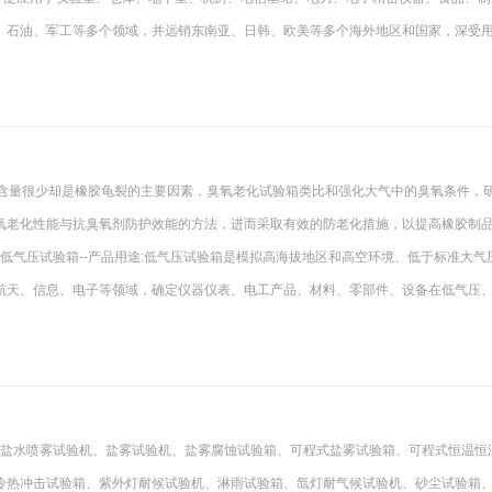
、石油、军工等多个领域，并远销东南亚、日韩、欧美等多个海外地区和国家，深受
中的含量很少却是橡胶龟裂的主要因素，臭氧老化试验箱类比和强化大气中的臭氧条件，
氧老化性能与抗臭氧剂防护效能的方法，进而采取有效的防老化措施，以提高橡胶制
温低气压试验箱--产品用途:低气压试验箱是模拟高海拔地区和高空环境、低于标准大气
航天、信息、电子等领域，确定仪器仪表、电工产品、材料、零部件、设备在低气压
 盐水喷雾试验机、盐雾试验机、盐雾腐蚀试验箱、可程式盐雾试验箱、可程式恒温恒
冷热冲击试验箱、紫外灯耐候试验机、淋雨试验箱、氙灯耐气候试验机、砂尘试验箱