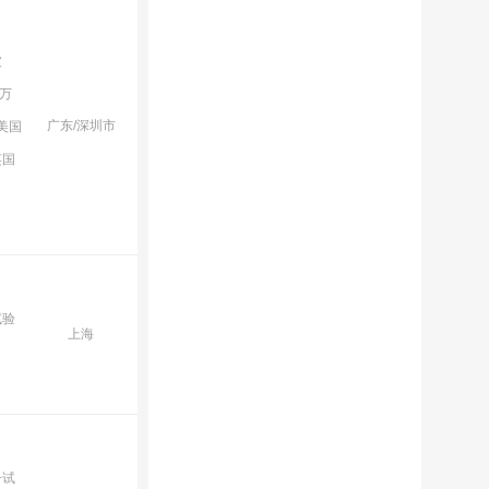
波
万
广东/深圳市
美国
英国
试验
上海
击试