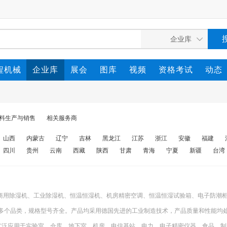
程机械
企业库
展会
图库
视频
资格考试
动态
料生产与销售
相关服务商
山西
内蒙古
辽宁
吉林
黑龙江
江苏
浙江
安徽
福建
四川
贵州
云南
西藏
陕西
甘肃
青海
宁夏
新疆
台湾
商用除湿机、工业除湿机、恒温恒湿机、机房精密空调、恒温恒湿试验箱、电子防潮
0多个品类，规格型号齐全。产品均采用德国先进的工业制造技术，产品质量和性能均
品广泛应用于实验室、仓库、地下室、机房、电信基站、电力、电子精密仪器、食品、制