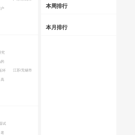
本周排行
用户
本月排行
研究
品的
江苏/无锡市
压环
、高
湿试
、老