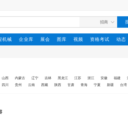
程机械
企业库
展会
图库
视频
资格考试
动态
山西
内蒙古
辽宁
吉林
黑龙江
江苏
浙江
安徽
福建
四川
贵州
云南
西藏
陕西
甘肃
青海
宁夏
新疆
台湾
容