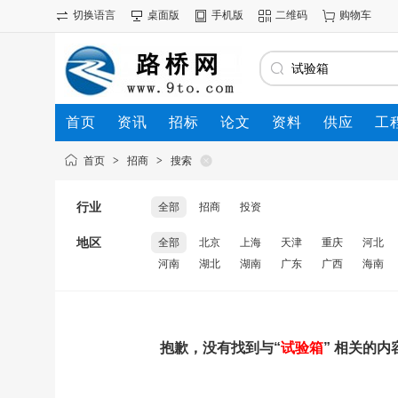
切换语言
桌面版
手机版
二维码
购物车
首页
资讯
招标
论文
资料
供应
工
首页
>
招商
>
搜索
行业
全部
招商
投资
地区
全部
北京
上海
天津
重庆
河北
河南
湖北
湖南
广东
广西
海南
抱歉，没有找到与“
试验箱
” 相关的内