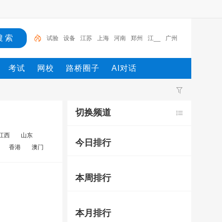
试验
设备
江苏
上海
河南
郑州
江__
广州
工程
广东
考试
网校
路桥圈子
AI对话
切换频道
江西
山东
今日排行
香港
澳门
本周排行
本月排行