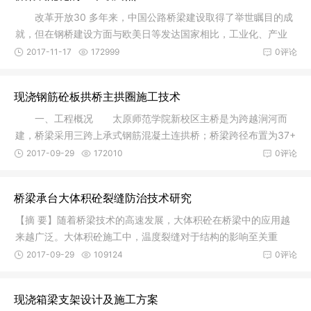
改革开放30 多年来，中国公路桥梁建设取得了举世瞩目的成
就，但在钢桥建设方面与欧美日等发达国家相比，工业化、产业
化水平低
2017-11-17
172999
0评论
现浇钢筋砼板拱桥主拱圈施工技术
一、工程概况 太原师范学院新校区主桥是为跨越涧河而
建，桥梁采用三跨上承式钢筋混凝土连拱桥；桥梁跨径布置为37+
56+37m，
2017-09-29
172010
0评论
桥梁承台大体积砼裂缝防治技术研究
【摘 要】随着桥梁技术的高速发展，大体积砼在桥梁中的应用越
来越广泛。大体积砼施工中，温度裂缝对于结构的影响至关重
要。本文
2017-09-29
109124
0评论
现浇箱梁支架设计及施工方案