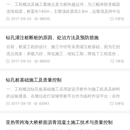
一、工程概况及施工重难点某大桥跨越运河，为三幅单联变截面
连续箱梁，桥梁长140m，主墩顶处梁高3.8m，边墩顶及跨中位
置梁高2m。
2017-09-23
98055
0评论
钻孔灌注桩断桩的原因、处治方法及预防措施
目前，桥梁工程的设计、施工中经常采用灌注桩基础，因为它的
优点很多：承载力好，简化施工，缩短工期，降低了工程造价，
所需设备
2017-09-23
98930
1评论
钻孔桩基础施工及质量控制
一、工程概况钻孔桩基础施工采用架设浮桥作为施工机具及材料
的运输通道。在墩位处打设钢管桩平台作为临时作业平台；在作
业平台上
2017-08-19
93941
0评论
亚热带跨海大桥桥面沥青混凝土施工技术与质量控制