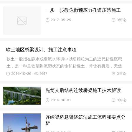
一步一步教你做预应力孔道压浆施工
2017-05-25
0评论
软土地区桥梁设计、施工注意事项
软土一般指在静水或缓流水环境中以细颗粒为主的近代粘性沉积
土，是一种呈软塑到流塑状态的饱和粘性土，常含有机质，天然
孔隙比通
2016-10-26
9517
0评论
先简支后结构连续桥梁施工技术解读
2016-06-01
0评论
连续梁桥悬臂浇筑法施工流程和要点分
析