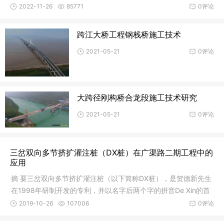
梁吊点位置
2022-11-26
85771
0评论
跨江大桥工程钢栈桥施工技术
2021-05-21
0评论
大跨径刚构桥合龙段施工技术研究
2021-05-21
0评论
三岔双向多节挤扩灌注桩（DX桩）在广渠路二期工程中的
应用
摘 要三岔双向多节挤扩灌注桩（以下简称DX桩），是贺德新先生
在1998年研制开发的专利，并以名字后两个字的拼音De Xin的首
字母命
2019-10-26
107006
0评论