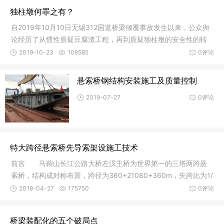
独柱墩何罪之有？
自2019年10月10日无锡312国道桥梁倾覆事故发生以来，公众舆
论经历了从惯性质疑豆腐渣工程，再到质疑独柱墩的安全性的转
变。2019
2019-10-23
108585
0评论
悬索桥钢结构安装施工及质量控制
2019-07-27
0评论
特大跨径悬索桥先导索架设施工技术
前言 马鞍山长江公路大桥左汊主桥为世界第一的三塔两跨悬
索桥，结构成对称布置，跨径为360+21080+360m，矢跨比为1/
9，主缆长3
2018-04-27
175750
0评论
桥梁装配化的五个破局点