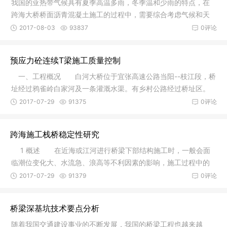
我国的亚热带气候具有夏季高温多雨，冬季温和少雨的特点，在
跨海大桥桥面沥青混凝土施工的过程中，需要综合考虑气候和天
气的特点，确保施工质量。
2017-08-03
93837
0评论
预应力砼连续T梁施工质量控制
一、工程概况 白河大桥位于宜张高速公路当阳--枝江段，桥
址经过鸦雀岭白家河及一条灌溉水渠。有乡村公路经过桥址区。
该桥梁
2017-07-29
91375
0评论
跨海施工栈桥稳定性研究
1 概述 在近海或江河进行桥梁下部结构施工时，一般会面
临潮位变化大、水流急、浪高等不利因素的影响，施工过程中的
水上运输
2017-07-29
91379
0评论
桥梁深基坑技术要点分析
随着我国交通建设事业的不断发展，我国的桥梁工程也越来越