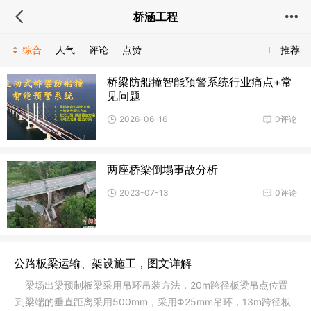
桥涵工程
综合
人气
评论
点赞
推荐
桥梁防船撞智能预警系统行业痛点+常
见问题
2026-06-16
0评论
两座桥梁倒塌事故分析
2023-07-13
0评论
公路板梁运输、架设施工，图文详解
梁场出梁预制板梁采用吊环吊装方法，20m跨径板梁吊点位置
到梁端的垂直距离采用500mm，采用Φ25mm吊环，13m跨径板