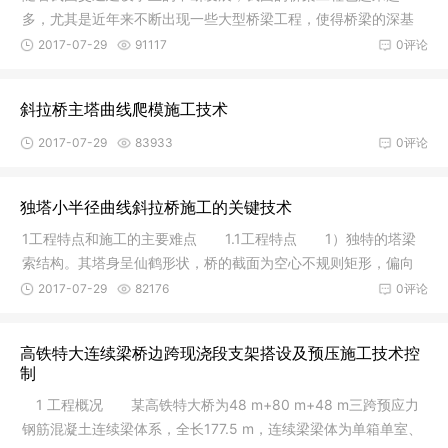
多，尤其是近年来不断出现一些大型桥梁工程，使得桥梁的深基
坑施工成为
2017-07-29
91117
0评论
斜拉桥主塔曲线爬模施工技术
2017-07-29
83933
0评论
独塔小半径曲线斜拉桥施工的关键技术
1工程特点和施工的主要难点 1.1工程特点 1）独特的塔梁
索结构。其塔身呈仙鹤形状，桥的截面为空心不规则矩形，偏向
于重心的
2017-07-29
82176
0评论
高铁特大连续梁桥边跨现浇段支架搭设及预压施工技术控
制
1 工程概况 某高铁特大桥为48 m+80 m+48 m三跨预应力
钢筋混凝土连续梁体系，全长177.5 m，连续梁梁体为单箱单室、