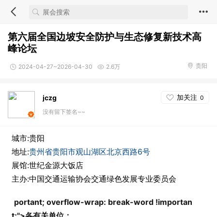
第六届全国边坡安全防护与生态修复新技术高
峰论坛
贵阳
2024-04-27~2026-04-30
2.6万
加关注
jczg
0
没有留下签名~~
城市:贵阳
地址:
贵州省贵阳市观山湖区北京西路6号
展馆:世纪金源大饭店
主办:中国交通运输协会交通绿色发展专业委员会
portant; overflow-wrap: break-word !i
mportan
t;">
各有关单位：