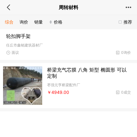
周转材料
综合
询价
销量
价格
推荐
轮扣脚手架
任丘市鑫铭建筑器材厂
面议
0询价
桥梁充气芯膜 八角 矩型 椭圆形 可以
定制
枣强元亨桥梁配件厂
￥4949.00
0成交