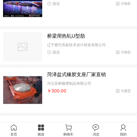
面议
0询价
桥梁用热轧U型肋
辽宁紫竹高新技术设计研发有限公司
面议
0询价
菏泽盆式橡胶支座厂家直销
河北安桥橡塑制品有限公司
￥300.00
0成交
首页
频道
购物车
消息
我的