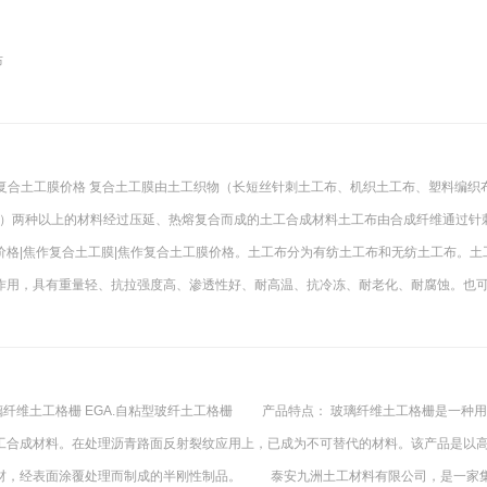
布
作复合土工膜价格 复合土工膜由土工织物（长短丝针刺土工布、机织土工布、塑料编织
A膜等）两种以上的材料经过压延、热熔复合而成的土工合成材料土工布由合成纤维通过针
格|焦作复合土工膜|焦作复合土工膜价格。土工布分为有纺土工布和无纺土工布。土
作用，具有重量轻、抗拉强度高、渗透性好、耐高温、抗冷冻、耐老化、耐腐蚀。也
璃纤维土工格栅 EGA.自粘型玻纤土工格栅 产品特点： 玻璃纤维土工格栅是一种
工合成材料。在处理沥青路面反射裂纹应用上，已成为不可替代的材料。该产品是以
材，经表面涂覆处理而制成的半刚性制品。 泰安九洲土工材料有限公司，是一家