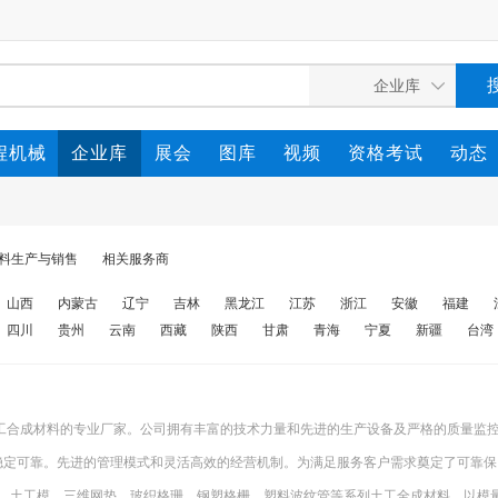
程机械
企业库
展会
图库
视频
资格考试
动态
料生产与销售
相关服务商
山西
内蒙古
辽宁
吉林
黑龙江
江苏
浙江
安徽
福建
四川
贵州
云南
西藏
陕西
甘肃
青海
宁夏
新疆
台湾
工合成材料的专业厂家。公司拥有丰富的技术力量和先进的生产设备及严格的质量监
量稳定可靠。先进的管理模式和灵活高效的经营机制。为满足服务客户需求奠定了可靠保
布、土工模、三维网垫、玻织格珊、钢塑格栅、塑料波纹管等系列土工全成材料，以模