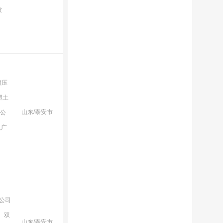
被
预压
塑土
山东/泰安市
于公
及广
限公司
、双
山东/泰安市