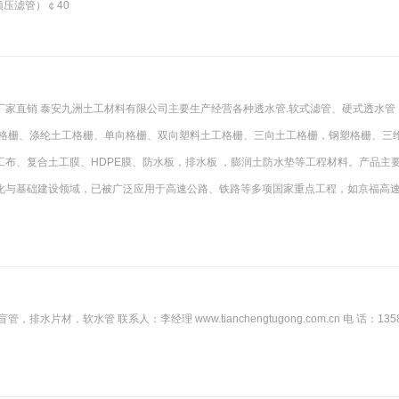
预压滤管）￠40
家直销 泰安九洲土工材料有限公司主要生产经营各种透水管.软式滤管、硬式透水管
纤格栅、涤纶土工格栅、单向格栅、双向塑料土工格栅、三向土工格栅，钢塑格栅、三
布、复合土工膜、HDPE膜、防水板，排水板 ，膨润土防水垫等工程材料。产品主
化与基础建设领域，已被广泛应用于高速公路、铁路等多项国家重点工程，如京福高
材，软水管 联系人：李经理 www.tianchengtugong.com.cn 电 话：1358