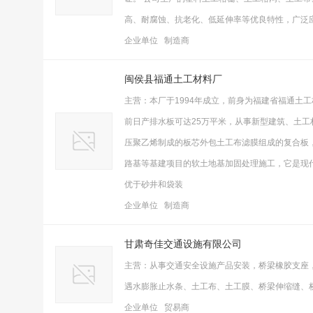
高、耐腐蚀、抗老化、低延伸率等优良特性，广泛
企业单位 制造商
闽侯县福通土工材料厂
主营：本厂于1994年成立，前身为福建省福通土
前日产排水板可达25万平米，从事新型建筑、土工
压聚乙烯制成的板芯外包土工布滤膜组成的复合板
路基等基建项目的软土地基加固处理施工，它是现
优于砂井和袋装
企业单位 制造商
甘肃奇佳交通设施有限公司
主营：从事交通安全设施产品安装，桥梁橡胶支座
遇水膨胀止水条、土工布、土工膜、桥梁伸缩缝、
企业单位 贸易商