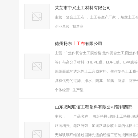
莱芜市中兴土工材料有限公司
主营：复合土工布 ， 土工布生产厂家 ，短丝土工
企业单位 制造商
德州扬东
土工布
有限公司
主营：1焦作复合土工膜价格|焦作复合土工膜|焦
等）与高分子材料（HDPE膜、LDPE膜、EV
编织而成的透水性土工合成材料。焦作复合土工膜价
具有优秀的过滤、排水、隔离、加筋、防渗、防护
个体经营 生产型
山东肥城联谊工程塑料有限公司营销四部
主营： 产品名称： 玻纤格栅 玻纤土工格栅 玻
路面增强、老路补强，加固路基及软土基的优良土
无碱玻璃纤维通过国际先进的经编工艺制成网状基