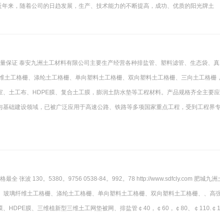
 近年来，随着公司的日趋发展，生产、技术能力的不断提高，成功、优质的阳光牌土
洲质量保证 泰安九洲土工材料有限公司主要生产经营各种排盐管、塑料滤管、生态袋、真
纤维土工格栅、涤纶土工格栅、单向塑料土工格栅、双向塑料土工格栅、三向土工格栅
室、土工布、HDPE膜、复合土工膜，膨润土防水垫等工程材料。产品规格齐全主要
与基础建设领域，已被广泛应用于高速公路、铁路等多项国家重点工程，受到工程界
30。5380。9756 0538-84。992。78 http://www.sdfcly.com 肥城九
）、玻璃纤维土工格栅、涤纶土工格栅、单向塑料土工格栅、双向塑料土工格栅、、高
HDPE膜、三维植新型三维土工网垫被网、排盐管￠40，￠60，￠80、￠110.￠1