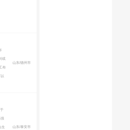
布
刺或
山东/德州市
工布
可以
用于
高强
山东/泰安市
集生