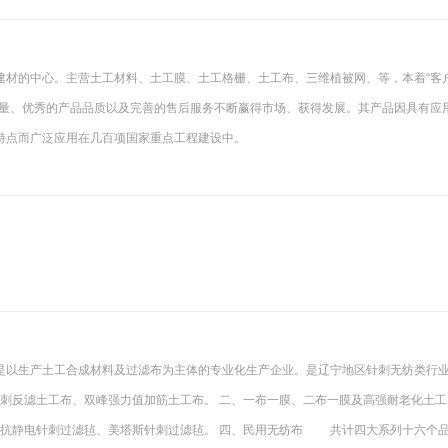
建材的中心。主营土工材料、土工膜、土工格栅、土工布、三维植被网、等，本着“客
力量、优秀的产品品质以及完善的售后服务不断赢得市场、获得发展。其产品因具有应
特点而广泛应用在几百项国家重点工程建设中。
是以生产土工合成材料及过滤布为主体的专业化生产企业。是辽宁地区针刺无纺类行
针刺反滤土工布、双峰强力值加筋土工布。 二、一布一膜、二布一膜及高强耐老化土工
抗静电针刺过滤毡、美塔斯针刺过滤毡。 四、民用无纺布 共计四大系列十六个