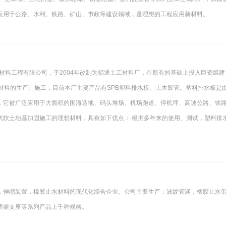
应用于公路、水利、铁路、矿山、市政等建设领域，是理想的工程应用新材料。
工材料工程有限公司，于2004年改制为福通土工材料厂，在原有的基础上投入巨资组建
材料的生产、施工，目前本厂主要产品有SPB塑料排水板、土木胶管。塑料排水板是
，它被广泛应用于大面积的围海造地、码头堆场、机场跑道、停机坪、高速公路、铁
代软土地基加固施工的理想材料，具有如下优点： 根据多年来的使用、测试，塑料排
，伸缩装置，橡胶止水材料的现代化综合企业。公司主要生产：波纹管涵，橡胶止水
桥梁支座等系列产品上千种规格。