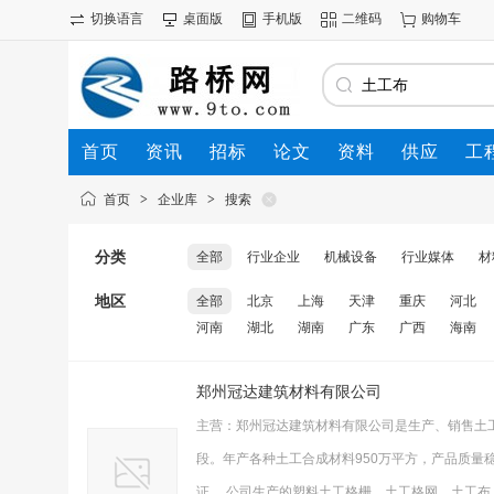
切换语言
桌面版
手机版
二维码
购物车
首页
资讯
招标
论文
资料
供应
工
首页
>
企业库
>
搜索
分类
全部
行业企业
机械设备
行业媒体
材
地区
全部
北京
上海
天津
重庆
河北
河南
湖北
湖南
广东
广西
海南
郑州冠达建筑材料有限公司
主营：郑州冠达建筑材料有限公司是生产、销售土
段。年产各种土工合成材料950万平方，产品质
证。 公司生产的塑料土工格栅、土工格网、土工