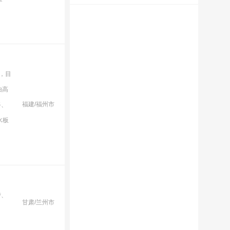
，目
由高
福建/福州市
路、
水板
带、
甘肃/兰州市