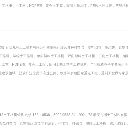
工格栅，土工布，HDPE膜，复合土工膜，膨润土防水毯，PE透水波纹管，三维植
张霞 泰安九洲土工材料有限公司主要生产经营各种排盐管、塑料滤管、生态袋、真空
土工格栅、涤纶土工格栅、单向塑料土工格栅、双向塑料土工格栅、三向土工格栅，钢
土工布、HDPE膜、复合土工膜，膨润土防水垫等工程材料。产品规格齐全主要应用
础建设领域，已被广泛应用于高速公路、铁路等多项国家重点工程，受到工程界专家
格栅销售 刘敏 153，0538，5992 0538-84，992，78 泰安九洲土工材料有
管.排盐管、真空预压滤管.塑料滤管、排水管、排碱管、玻纤土工格栅、透水波纹管