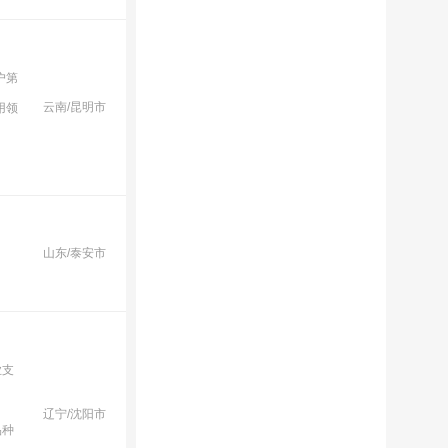
户第
云南/昆明市
用领
山东/泰安市
业支
辽宁/沈阳市
品种