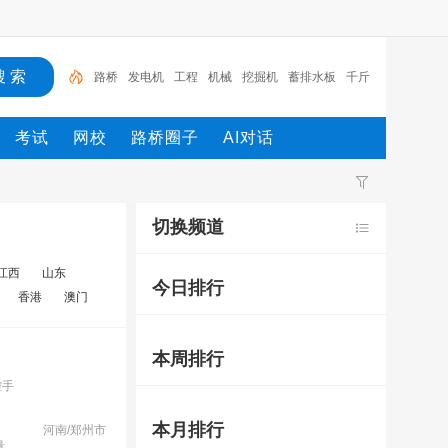
路桥
发电机
工程
机械
挖掘机
蓄排水板
千斤
顶
试验箱
土工格栅
土工布
考试
网校
路桥圈子
AI对话
切换频道
江西
山东
今日排行
香港
澳门
本周排行
控手
本月排行
河南/郑州市
量