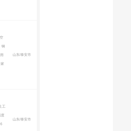
空
，钢
山东/泰安市
应用
专家
洲土工
强度
山东/泰安市
6