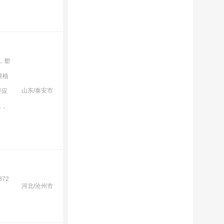
，塑
维植
山东/泰安市
要应
速，
72
河北/沧州市