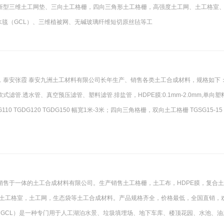
新型三维土工网垫、三向土工格栅，四向三角形土工格栅，高强度土工网、土工格室
水毯（GCL）、三维植被网、无碱玻璃纤维短切原丝毡等工
，泰安张霞 泰安九洲土工材料有限公司长年生产、销售各类土工合成材料，规格如下
00，软式滤管.透水管、真空预压滤管、塑料滤管.排盐管，HDPE膜:0.1mm-2.0mm,单向塑
GDG110 TGDG120 TGDG150 幅宽1米-3米；四向三角格栅，双向土工格栅 TGSG15-15 
销售于一体的土工合成材料有限公司。生产销售土工格栅，土工布，HDPE膜，复合
，土工格室，土工网，生态袋等土工合成材料。产品规格齐全，价格最低，全国直销，
垫（GCL）是一种专门用于人工湖泊水景、垃圾填埋场、地下车库、楼顶花园、水池、油