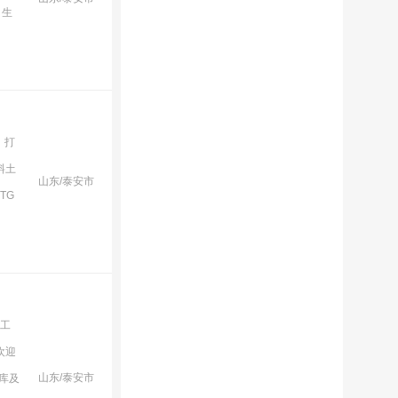
、生
：打
料土
山东/泰安市
TG
土工
欢迎
山东/泰安市
库及