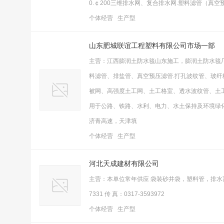
0.￠200三维排水网、复合排水网.塑料滤管（真空
个体经营 生产型
山东肥城联谊工程塑料有限公司市场一部
主营：江西膨润土防水毯山东施工，膨润土防水毯厂
料滤管、排盐管、真空预压滤管.打孔波纹管、玻
被网、高强度土工网、土工格室、透水波纹管、土工
用于公路、铁路、水利、电力、水土保持及环境绿
济青高速，天津填
个体经营 生产型
河北天成建材有限公司
主营：本单位常年供应 袋装砂井袋，塑料管，排水盲管，排水片
7331 传 真：0317-3593972
个体经营 生产型