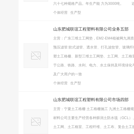
六十七种规格产品。年生产能 力为3000吨。
个体经营 生产型
山东肥城联谊工程塑料有限公司业务五部
主营：广东三维土工网垫，EM2-EM4植被网九
预压滤管.软式滤管、透水管、打孔波纹管、玻璃
塑土工格栅、新型三维土工网垫、土工网、土工格
于公路、铁路、水利、电力、水土保持及环境绿化
及广大用户的一致
个体经营 生产型
山东肥城联谊工程塑料有限公司市场四部
主营：宁夏土工格栅 土工格栅施工 九洲土工格栅规格最全 张波 1
材料公司主要生产经营各种膨润土防水毯（GCL
土工网、土工格室、工程纤维、土工布、复合土工膜、