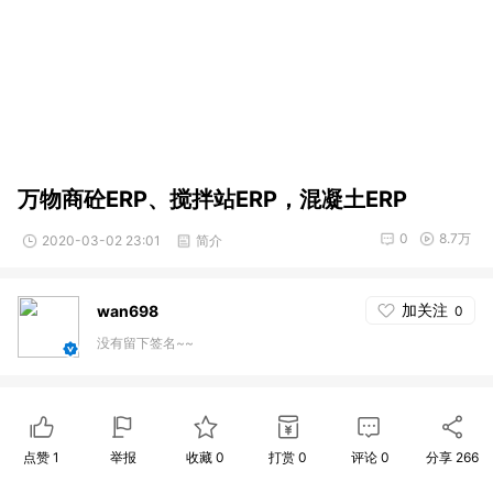
万物商砼ERP、搅拌站ERP，混凝土ERP
0
8.7万
2020-03-02 23:01
简介
加关注
wan698
0
没有留下签名~~
点赞
1
举报
收藏
0
打赏
0
评论
0
分享
266