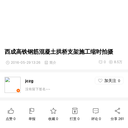
西成高铁钢筋混凝土拱桥支架施工缩时拍摄
0
8.5万
2016-05-29 13:26
简介
加关注
jczg
0
没有留下签名~~
点赞
0
举报
收藏
0
打赏
0
评论
0
分享
261