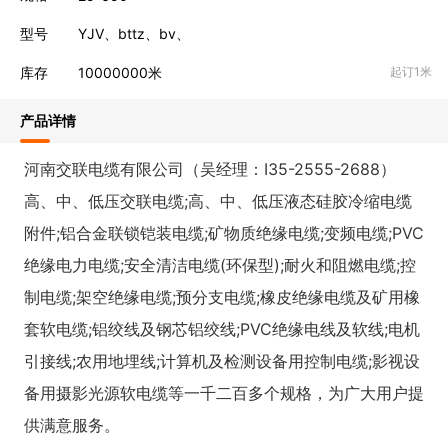
型号
YJV、bttz、bv、
库存
10000000
米
起订1米
产品详情
河南交联电缆有限公司（吴经理：I35-2555-2688）
高、中、低压交联电缆;高、中、低压液态硅胶冷缩电缆
附件;铝合金联锁铠装电缆;矿物质绝缘电缆;变频电缆;PVC
绝缘电力电缆;安全清洁电缆(环保型);耐火和阻燃电缆;控
制电缆;架空绝缘电缆;预分支电缆;橡皮绝缘电缆及矿用橡
套软电缆;铝绞线及钢芯铝绞线;PVC绝缘电线及软线;电机
引接线;农用地埋线;计算机及检测设备用控制电缆;影视设
备用摄影光源软电缆等一千二百多个规格，为广大用户提
供满意服务。