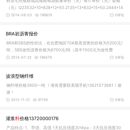
材质毛坯规格成品规格每袋数量单价（元）每片单价（元）金额
（元）Q23532*10*828*12*50.2135*13*832*15*50.2444*14
*840*16*60.35
2014-08-03
196678
0评论
BRA岩沥青报价
BRA和SBS的性价比：在合肥地区70#基质沥青的价格为5200元/
吨，SBS改性沥青价格为6700元/吨（其中1500元为改性费
用）。AK-13型SBS
2014-07-22
196479
0评论
波浪型钢纤维
钢纤维价格3900一吨 ！请有需要联系我手机13621573881！谢
谢！
2012-11-21
91159
0评论
灌浆
料
价格13720000176
产品特点: 1、早强、高强 1天抗压强度20Ｍpa；3天抗压强度30