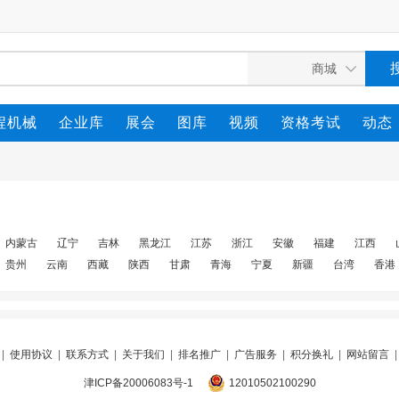
程机械
企业库
展会
图库
视频
资格考试
动态
内蒙古
辽宁
吉林
黑龙江
江苏
浙江
安徽
福建
江西
贵州
云南
西藏
陕西
甘肃
青海
宁夏
新疆
台湾
香港
|
使用协议
|
联系方式
|
关于我们
|
排名推广
|
广告服务
|
积分换礼
|
网站留言
津ICP备20006083号-1
12010502100290