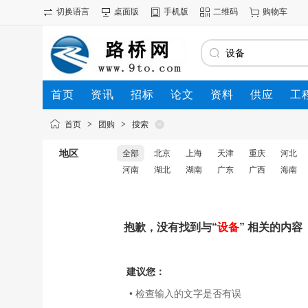
切换语言
桌面版
手机版
二维码
购物车
首页
资讯
招标
论文
资料
供应
工
首页
>
团购
>
搜索
地区
全部
北京
上海
天津
重庆
河北
河南
湖北
湖南
广东
广西
海南
抱歉，没有找到与“
设备
” 相关的内容
建议您：
• 检查输入的文字是否有误