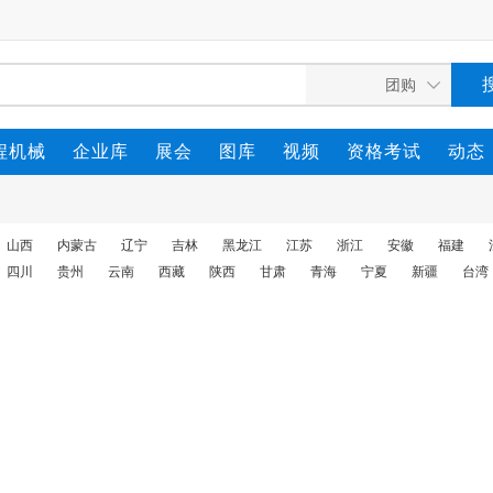
程机械
企业库
展会
图库
视频
资格考试
动态
山西
内蒙古
辽宁
吉林
黑龙江
江苏
浙江
安徽
福建
四川
贵州
云南
西藏
陕西
甘肃
青海
宁夏
新疆
台湾