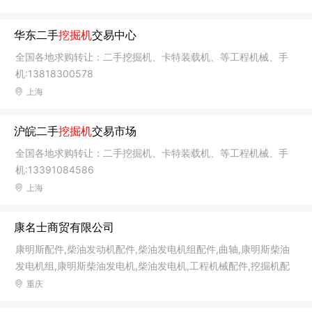
66216991 学校网址：www.szjiyue.com
华东二手
挖掘机
交易中心
全国各地求购转让：二手挖掘机、卡特装载机、等工程机械、手
机:13818300578
上海
沪皖二手
挖掘机
交易市场
全国各地求购转让：二手挖掘机、卡特装载机、等工程机械、手
机:13391084586
上海
康名士商贸有限公司
康明斯配件,柴油发动机配件,柴油发电机组配件,曲轴,康明斯柴油
发电机组,康明斯柴油发电机,柴油发电机,工程机械配件,挖掘机配
件,推土机配件,船舶发动机配件,油田矿山设备配件,连杆,活塞,增压
重庆
器,空压机,水泵,燃油泵,缸体,缸套,缸盖,减震器,减振器,启动马达,活