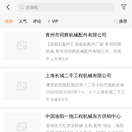
综合
人气
评论
VIP
推荐
青州市同辉机械配件有限公司
【装载机配件】装载机配件厂家 青州同辉
机械 青州市同辉机械配件有限公司，坐落
在著名的历史文化名城，全国最大的工程机
山东潍坊市
械生产基地——山东青州。胶济铁路、309
国道、济青高速横贯东西，地理位置优越，
上海长城二手工程机械有限公司
交通便利。 公司占地面积8000余平方米，
哪里的挖掘机最好用？二手小松挖掘机价格
其中生产厂房4000平方米，拥有薄钣结构
158/0083/9606？⊙﹏⊙？上海长城二手工
专业工程技术人员12人、员工158人，年产
程机械网(158 0083 9606)是一家专业的二
安徽安庆市
各类工程机械类驾驶室、机罩、方向杆总
手建筑机械经销商，公司长年经营二手
成、高低压开关柜及各种配电器械外壳等薄
（旧）挖掘机，铲车，叉车，推土机，压路
钣结构制造的生产企业，公司产品广泛用
中国洛阳一拖工程机械东方供销中心
机（压道机），汽车吊，平地机等二手工程
于；装载机、压路机、起重机、挖掘机平地
直销东方红农业机械 主机 配件 地址：洛阳
机械设备。公司秉承以质量求生存，以技术
机、拌和机、联合收割机等系列工程