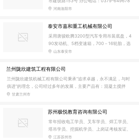
市建设路153号 办公电话：0379-649678
促发展的指导思想，长年为广大客户提供物
68 传真电话：0379-64977698 手机：18
河南洛阳市
美价廉，货真价实的各类二手机械设备，连
738439378 13939948527 联系人：林经
续多年位列《全国十佳二手工程机械设备经
理 Email：lydfjx@126.com http://www.ly
销商》之列。公司总经理杨城先生携公司全
泰安市嘉和重工机械有限公司
dfjx.com QQ:1310182472
体员工祝广大客户朋友工程多多，财运滚
采用唐骏欧腾3200型汽车专用吊装底盘，4
滚！凡前来我公司看货：车站免费接送
90发动机、5档变速箱，700－16轮胎，选
用高强度钢板整体焊接，4节臂6边形截
山东泰安市
面，全液压全动力油缸出杆、支脚伸缩，液
压绞车吊装，配有副钩及快速落绳装置，配
兰州陇欣建筑工程有限公司
有中央回转接头，可360度任意回转，采用
兰州陇欣建筑机械工程有限公司秉承“追求卓越，永不满足，与时
42CrMo滚珠轨道齿面调质淬火转盘，16M
俱进”的理念，公司经过多年的发展，主要产品有：混凝土搅拌
n材质吊臂、杆高24米，可选装电机泵站，
站、混凝土臂架泵车、混凝土输送泵、车载式混凝土泵、混凝土
甘肃兰州市
可直接连接380V电源做动力，配置大圆弧
搅拌输送车、沥青混合搅拌设备、稳定土厂拌设备、液压旋挖钻
整体流行型驾驶室，整机重量7900KG，最
机、切削钻机、冲击钻机、小型挖掘机、塔式起重机、施工升降
大起重量8吨。
苏州极悦教育咨询有限公司
机等13大系列150多个品种，产品质量均达到国内领先国际先进
常年招收电工学员、叉车学员、焊工学员、
水平。产品销往甘、青、宁三省。欢迎广大用户前来洽谈合作。
塔吊学员、挖掘机学员、上岗证考核发证、
复审。报名电话：0512-66310865 0512-
江苏苏州市