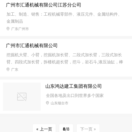
塞销,活塞环,飞轮,风扇,冷却器
广州市汇通机械有限公司江苏分公司
加工、制造、销售：工程机械零部件、液压元件、金属结构件、
金属制品
广东广州市
广州市汇通机械有限公司
挖掘机大臂、小臂，挖掘机加长臂、二段式加长臂，三段式加长
臂、四段式加长臂，拆楼机超长臂，挖斗，岩石斗,液压油缸，棒
蕊，油缸筒，快速连接器，倾斜斗，液压抓钳器，贝型抓斗，松
广东
土器（斗钩），夹木器，栅格，斗，耙斗，清洁斗，破碎锤，振
动锤，连杆总成
山东鸿达建工集团有限公司
全国各地及出口到世界多个国家
山东烟台市
« 上一页
8
/8
下一页 »