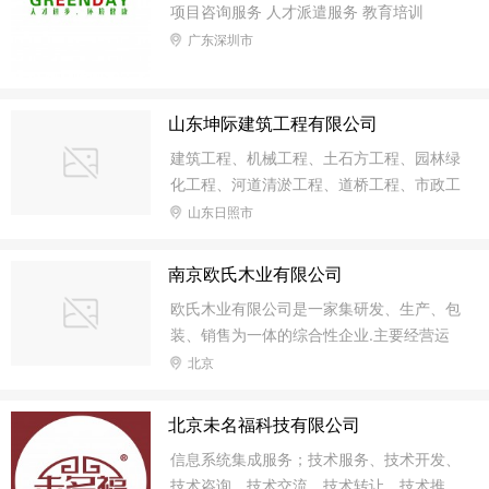
项目咨询服务 人才派遣服务 教育培训
广东深圳市
山东坤际建筑工程有限公司
建筑工程、机械工程、土石方工程、园林绿
化工程、河道清淤工程、道桥工程、市政工
程、外墙保温工程、给排水工程施工；建筑
山东日照市
劳务外包；钢筋作业、木工作业、架手架作
业、搬砖作业、防水作业、机械设备租赁；
南京欧氏木业有限公司
道路交通安全设施销售、安装；装饰材料、
欧氏木业有限公司是一家集研发、生产、包
砌砖、块、水泥、铁块、钢材、木材、五金
装、销售为一体的综合性企业.主要经营运
交电；建材、配电设施、电器。
动木地板、舞台地板、舞蹈地胶、体育运动
北京
地板地胶、乒乓球、篮球、羽毛球等地板地
胶等.大量引进了欧洲新的pvc塑胶的生产设
北京未名福科技有限公司
备和研发技术.运动地板产品更加健康、安
信息系统集成服务；技术服务、技术开发、
全、环保!欧氏木业有限公司主要经营运动
技术咨询、技术交流、技术转让、技术推