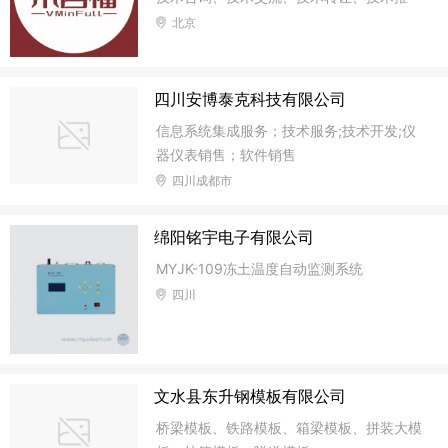
木地板、舞台地板、舞蹈地胶、体育运动地
广；软件开发；网络技术服务；智能机器人
北京
板地胶、乒乓球、篮球、羽毛球等地板地胶
的研发；智能无人飞行器销售；电子产品销
等体育场馆、学校、舞蹈教室、舞蹈培训
售；仪器仪表销售；软件销售；
班、羽毛球场馆、乒乓球场馆等专业场馆地
四川安博泰克科技有限公司
面铺设材料.
信息系统集成服务；技术服务;技术开发;仪
器仪表销售；软件销售
四川成都市
绵阳铭宇电子有限公司
MYJK-109冻土温度自动监测系统
四川
文水县东升钢模板有限公司
桥梁模板、铁路模板、箱梁模板、拼装大模