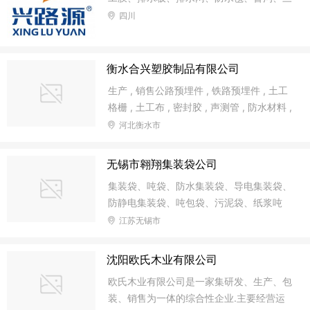
维植被网、植草板、软式透水管、土工材料
四川
产品生产及销售[依法须经批准的项目，经
有关部门批准后方可开展经营活动]。
衡水合兴塑胶制品有限公司
生产 , 销售公路预埋件 , 铁路预埋件 , 土工
格栅 , 土工布 , 密封胶 , 声测管 , 防水材料 ,
梁底钢板 , 橡胶护舷 , 橡胶套靴 , 阻尼器 ,
河北衡水市
抗震限位挡块 , 橡胶板 , 止水带 , 止水条 ,
泄水管 , 充气芯膜 , 护栏支架 , 金属防护网 ,
无锡市翱翔集装袋公司
锚具 , 钢索 , 桥梁支座 , 建筑支座 , 桥梁伸
集装袋、吨袋、防水集装袋、导电集装袋、
缩装置 , 桥梁支座 , 桥梁伸缩缝 , 护栏支架
防静电集装袋、吨包袋、污泥袋、纸浆吨
的安装与维护 , 桥面隧道防水工程施工。
包、炭黑包装袋、软托盘袋、太空袋、土工
江苏无锡市
（依法须经批准的项目 , 经相关部门批准后
布、FIBC
方可开展经营活动）
沈阳欧氏木业有限公司
欧氏木业有限公司是一家集研发、生产、包
装、销售为一体的综合性企业.主要经营运