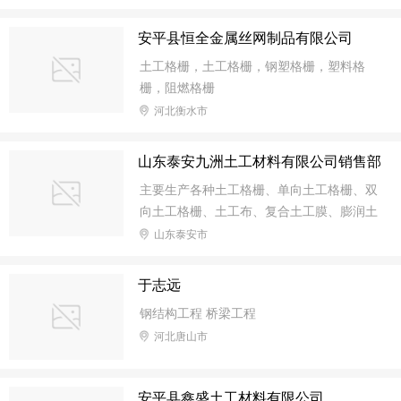
地理优势.我们不仅从国外引进进口了专用
原有生产设备, 并自主研发制造了多种加工
安平县恒全金属丝网制品有限公司
设备,拥有德国卡尔迈耶（KARL MAYER ）
土工格栅，土工格栅，钢塑格栅，塑料格
高速“拉舍尔”经编机、玛里莫（MALIM0）
栅，阻燃格栅
多轴向织机、道尼尔织机、单双向格栅生产
河北衡水市
线及系列工程混凝土纤维拉切机组，并掌握
了多种专利生产制造技术与产品。主要生产
经营各种土工格栅、土工格室、工程混凝土
山东泰安九洲土工材料有限公司销售部
纤维、土工布、复合土工膜、防水板等工程
主要生产各种土工格栅、单向土工格栅、双
材料,广泛应用于公路、铁路、水利、
向土工格栅、土工布、复合土工膜、膨润土
防水垫、三维植被网、土工网、生态袋、排
山东泰安市
水板，各种绿化工程排盐排碱专用打孔透水
波纹管，软式透水管产品，主要应用于填
于志远
海、公路、铁路、水利、电力、水土保持及
钢结构工程 桥梁工程
环境绿化与基础建设领域，已被广泛应用于
河北唐山市
水土保持、高速公路、铁路等多项国家重点
工程，受到工程界专家及广大用户的一致好
评
安平县鑫盛土工材料有限公司