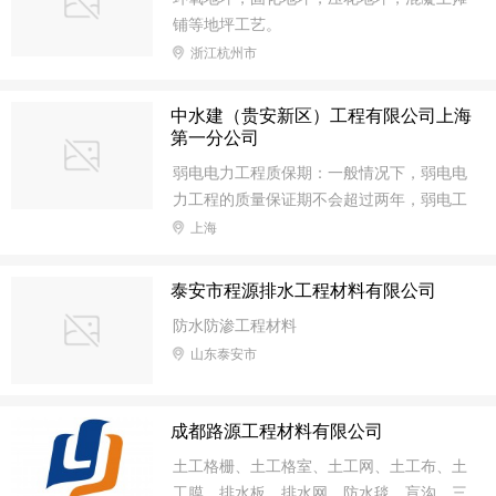
铺等地坪工艺。
浙江杭州市
中水建（贵安新区）工程有限公司上海
第一分公司
弱电电力工程质保期：一般情况下，弱电电
力工程的质量保证期不会超过两年，弱电工
程很复杂 用户需要按照使用说明正确使用
上海
才能让产品的寿命延长。电力建设、生产、
供应和使用应当依法保护环境，采用新技
泰安市程源排水工程材料有限公司
术，减少有害物质排放，防治污染和其他公
防水防渗工程材料
害。 国家鼓励和支持利用可再生能源和清
山东泰安市
洁能源发电
成都路源工程材料有限公司
土工格栅、土工格室、土工网、土工布、土
工膜、排水板、排水网、防水毯、盲沟、三