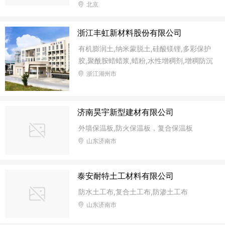
动木地板、舞台地板、舞蹈地胶、体育运动
北京
地板地胶、乒乓球、篮球、羽毛球等地板地
胶等.大量引进了欧洲新的pvc塑胶的生产设
浙江丰虹新材料股份有限公司
备和研发技术.运动地板产品更加健康、安
有机膨润土,纳米蒙脱土,硅酸镁锂,多彩保护
全、环保!欧氏木业有限公司主要经营运动
胶,聚酰胺蜡蜡浆,蜡粉,水性增稠剂,增稠防沉
木地板、舞台地板、舞蹈地胶、体育运动地
流变剂,涂料助剂,水基钻井泥浆,水污染吸附
浙江湖州市
板地胶、乒乓球、篮球、羽毛球等地板地胶
剂饲料添加剂,
等体育场馆、学校、舞蹈教室、舞蹈培训
班、羽毛球场馆、乒乓球场馆等专业场馆地
济南昊宇新型建材有限公司
面铺设材料.
外墙保温板,防火保温板，复合保温板
山东济南市
泰安耐特土工材料有限公司
防水土工布,复合土工布,防渗土工布
山东济南市