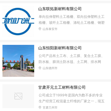
草种子系列有：杂交高丹草、黑麦草、墨西
山东联拓新材料有限公司
哥玉米、杂交酸模－－鲁梅克斯、紫花苜
蓿、
单向拉伸塑料土工格栅、双向拉伸塑料土工
格栅、玻纤土工格栅、涤纶土工格栅、钢塑
土工格栅、土工布、复合土工膜
山东泰安市
山东恒阳新材料有限公司
公司产品有土工布、土工膜、复合土工膜、
防水板、膨润土防水毯、土工网、排水网
等。产品价格合理，售后服务完善。本公司
山东德州市
产品广泛用于：公路、铁路、隧道、地下管
道建设，垃圾填埋工程、水库盐湖防渗工程
以及堤坝建设等。
甘肃开元土工材料有限公司
公司成立于1999年是国内为数不多的专业
生产经营工程混凝土纤维的厂家之一，现五
家联营公司坐落中国大江南北,拥有优异的
甘肃兰州市