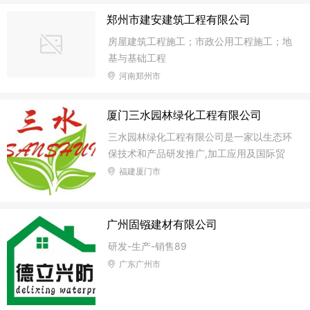
郑州市建安建筑工程有限公司
房屋建筑工程施工；市政公用工程施工；地
基与基础工程
河南郑州市
厦门三水园林绿化工程有限公司
三水园林绿化工程有限公司是一家以生态环
保技术和产品研发推广,加工应用及国际贸
易为一体的股份制企业,主要以边坡绿化材
福建厦门市
料生产销售为主,同时为客户提供工程设计
咨询和技术指导服务,业务涉及高速公路、
铁路、水利、市政、矿区的边坡生态防护建
广州固镪建材有限公司
设和水土保持治理。 绿化草种系列有：狗
研发-生产-销售89
牙根、白三叶、宽叶草、黑麦草、百喜草、
广东广州市
高羊茅、早熟禾、弯叶画眉草、假俭草、糖
蜜草、马尾松、伞房决明、台湾相思、火
棘、金合欢、马蹄金、海滨雀碑等... 2、牧