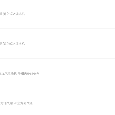
百世贸立式冰淇淋机
百世贸立式冰淇淋机
高压无气喷涂机 等相关备品备件
立方储气罐 20立方储气罐