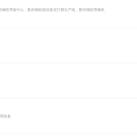
控钢筋弯曲中心，数控钢筋锯切套丝打磨生产线，数控钢筋弯箍机
专用设备