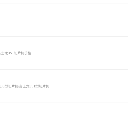
富士龙351切片机价格
60型切片机/富士龙351型切片机