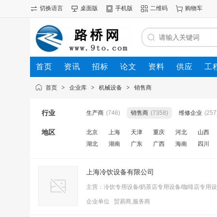
切换语言
桌面版
手机版
二维码
购物车
首页
资讯
招标
论文
资料
供应
工
首页
>
企业库
>
机械设备
>
销售商
行业
生产商
(746)
销售商
(7358)
维修企业
(257
地区
北京
上海
天津
重庆
河北
山西
湖北
湖南
广东
广西
海南
四川
上海冷饮设备有限公司
主营：冷饮专用设备/奶茶店专用设备/咖啡店专用
企业单位 贸易商,服务商