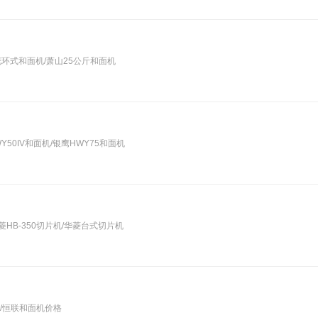
花环式和面机/萧山25公斤和面机
50IV和面机/银鹰HWY75和面机
华菱HB-350切片机/华菱台式切片机
/恒联和面机价格