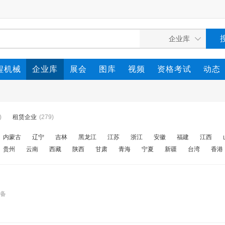
程机械
企业库
展会
图库
视频
资格考试
动态
)
租赁企业
(279)
内蒙古
辽宁
吉林
黑龙江
江苏
浙江
安徽
福建
江西
贵州
云南
西藏
陕西
甘肃
青海
宁夏
新疆
台湾
香港
设备