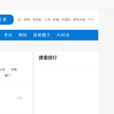
路桥
发电机
工程
机械
挖掘机
蓄排水板
千斤
顶
试验箱
土工格栅
土工布
考试
网校
路桥圈子
AI对话
搜索排行
山东
河南
澳门
上海