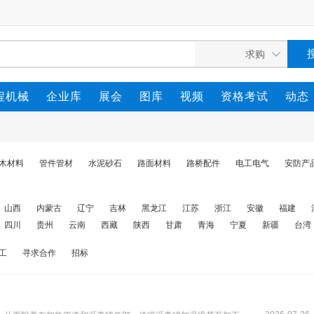
程机械
企业库
展会
图库
视频
资格考试
动态
木材料
管件管材
水泥砂石
路面材料
路桥配件
电工电气
安防产
山西
内蒙古
辽宁
吉林
黑龙江
江苏
浙江
安徽
福建
四川
贵州
云南
西藏
陕西
甘肃
青海
宁夏
新疆
台湾
工
寻求合作
招标