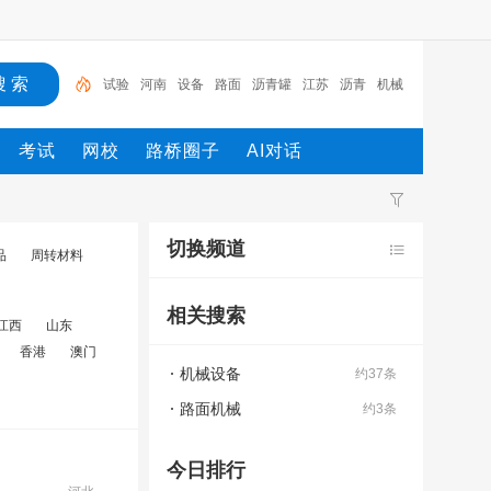
试验
河南
设备
路面
沥青罐
江苏
沥青
机械
试验箱
挖掘机
考试
网校
路桥圈子
AI对话
切换频道
品
周转材料
相关搜索
江西
山东
香港
澳门
机械设备
约37条
路面机械
约3条
今日排行