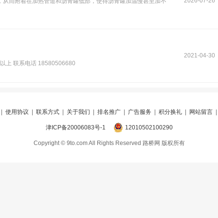
2026-07-26
，从而附着在加热管道和沥青罐低部，使得沥青罐加温慢甚至加不
2021-04-30
联系电话 18580506680
|
使用协议
|
联系方式
|
关于我们
|
排名推广
|
广告服务
|
积分换礼
|
网站留言
津ICP备20006083号-1
12010502100290
Copyright © 9to.com All Rights Reserved 路桥网 版权所有