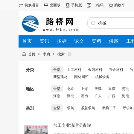
切换语言
桌面版
手机版
二维码
购物车
首页
资讯
招标
论文
资料
供应
工
首页
>
求购
>
搜索
分类
全部
土工材料
金属材料
五金材料
竹
新型建材
园林园艺
机械设备
地区
全部
北京
上海
天津
重庆
河北
河南
湖北
湖南
广东
广西
海南
类别
全部
求购
紧急求购
求购二手
寻求加
加工专业清理沥青罐