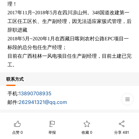
理！
2017年11月~2018年5月在四川凉山州。348国道改建第一
工区任工区长、生产副经理，因无法适应家簇式管理，后
辞职进藏
2018年5月~2020年1月在西藏日喀则农村公路EPC项目一
标段的总分包任生产经理；
目前在广西桂林一风电项目任生产副经理，目前土建已完
工。
联系方式
手机:
13890708935
邮件:
262941321@qq.com
点赞
0
举报
收藏
0
分享
481