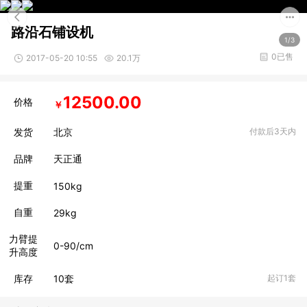
路沿石铺设机
1/3
0已售
2017-05-20 10:55
20.1万
12500.00
价格
￥
发货
北京
付款后3天内
品牌
天正通
提重
150kg
自重
29kg
力臂提
0-90/cm
升高度
库存
10
套
起订1套