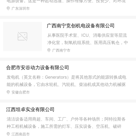
电源设备。这是一种起动迅速、操作维修方便、投资少、对环境
力带动发电机（即电球）发电，把动能转换成电能和热能的机械
的适应性能较强的发电装置。柴油发电机组特点：●机组性能稳
广东深圳市
设备。瓦斯气是指储集在煤层中的一种非常规天然气（其主要成
定可靠●低油耗、低排放、低噪音●该柴油发电机组采用旋转式柴
份
油、机油滤清器、干式空气滤清器●机组抗磨耐用、结构紧凑、
广西南宁竞创机电设备有限公司
操作方便柴油发电机组的类型有很多，主要有以下八大分类方式
从事医院手术室、ICU、消毒供应室等层流
（1）按照发动机的燃料分类；可分柴油发电机组和复合燃料发电
净化室，制氧机组系统、医用高压氧仓，中
机组（2）按照转速分类；可分为高速、中速、低速柴油发电机组
央空调系统，发电机组，医院气体加压及负
广西南宁市
（3）按照使用条件分类：可分为陆用、船用、挂车式和汽车式
压等系统的专业维护保养公司。是医院后勤
社会化中机电设备系统维护的积极参与者与
合肥市安谷动力设备有限公司
领先者。机电设备系统的维护管理；水泵、
发电机（英文名称：Generators）是将其他形式的能源转换成电
阀门、发电机组、冷却塔、水处理设备、电
能的机械设备，它由水轮机、汽轮机、柴油机或其他动力机械驱
子产品及计算机软硬件、建筑材料（除危险
动，将水流，气流，燃料燃烧或原子核裂变产生的能量转化为机
安徽合肥市
品外）、办公用品、日用百货、窗帘布艺及
械能传给发电机，再由发电机转换为电能。发电机在工农业生
装饰、厨房设备及餐具、太阳能热水设备、
产、国防、科技及日常生活中有广泛的用途。发电机的形式很
家具（除木制家具外）、电梯、机电设备
江西坦卓实业有限公司
多，但其工作原理都基于电磁感应定律和电磁力定律。因此，其
（除九座以下乘用车）的销售。
清洁设备适用商超、车间、工厂、户外等各种场所；阿特拉斯各
构造的一般原则是：用适当的导磁和导电材料构成互相进行电磁
种工程机械设备，施工所需的灯车、压实设备、空压机、破碎
感应的磁路和电路，以产生电磁功率，达到能量转换的目的。
锤、发电机组等；吉尼高空作业平台各种型号总有您所需要的一
江西南昌市