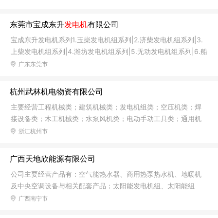
款。清洁设备适用商超、车间、工厂、户外等各种场所；阿特拉
斯各种工程机械设备，施工所需的灯车、压实设备、空压机、破
东莞市宝成东升
发电机
有限公司
碎锤、发电机组等；吉尼高空作业平台各种型号总有您所需要的
宝成东升发电机系列1.玉柴发电机组系列|2.济柴发电机组系列|3.
一款。
上柴发电机组系列|4.潍坊发电机组系列|5.无动发电机组系列|6.船
用发电机组系列|7.沃尔沃发电机组系列|8.康明斯发电机组系列|9.
广东东莞市
道依茨发电机组系列|10.军用斯太尔发电机组系列|11.潍柴动力斯
太尔发电机组|12.中外合资全柴发电机组系列|13.韩国斗山大宇发
杭州武林机电物资有限公司
电机组系列|14.上海凯普柴油发电机组系列|15.中外合作锡柴动力
主要经营工程机械类；建筑机械类；发电机组类；空压机类；焊
发电机组系列|迅达机电公司产品系列 (21)1.原装进口威尔信伯琼
接设备类；木工机械类；水泵风机类；电动手动工具类；通用机
斯发电机组系列|2.发电机并机柜、双电源AT
械类； 电器电线类等， 兼营机械设备的出租和维修.生产经营规模
浙江杭州市
宏大，拥有为雄厚的技术力量、先进的检测手段、灵活的生产节
奏和优良的售后服务。
广西天地欣能源有限公司
公司主要经营产品有：空气能热水器、商用热泵热水机、地暖机
及中央空调设备与相关配套产品；太阳能发电机组、太阳能组
件，太阳能灯、太阳能电池、储能电池、储能电柜等产品销售；
广西南宁市
中央热水系统、太阳能光伏发电系统及其他节能环保产品的系统