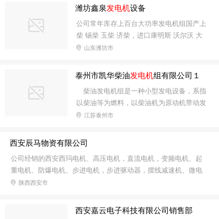
工程设计与研发、施工和安装服务。广西天地欣能源有限公司积
潍坊鑫泉
发电机
设备
极与国内外知名能源企业建立战略合作关系，专业成为知名能源
公司常年库存上百台大功率发电机组国产上
品牌的营运管理商。现与江苏天舒电器有限公司建立战略合作关
柴 锡柴 玉柴 济柴，进口康明斯 沃尔沃 大
系，成为天舒空气能热水器产品广西区总运营管理商，携手运营
宇 帕金斯 奔驰 三菱等名优柴油发电机组以
山东潍坊市
广西区域空气能市场。
满足各行各业对电力不足 应急发电工程的
需求。 公司下设销售部、租赁部、维修
泰州市凯华柴油
发电机
组有限公司１
部、售后服务部等多个部门，设备齐全.技
柴油发电机组是一种小型发电设备，系指
术力量雄厚拥有一支经验丰富高素质的员工
以柴油等为燃料，以柴油机为原动机带动发
队伍，广泛服务于公路 铁路 化工 航海 酒店
电机发电的动力机械。柴油发电机组一般由
江苏泰州市
油田 市政工程 水利建设等多个领域。
柴油机、发电机、控制箱、燃油箱、起动和
控制用蓄电瓶、保护装置、应急柜等部件组
西安辰马物资有限公司
成。整体可以固定在基础上，定位使用，亦
公司经销的西安西玛电机、高压电机，直流电机，变频电机、起
可装在拖车上，供移动使用。 柴油发电机
重电机、防爆电机、步进电机，步进驱动器，摆线减速机、微电
组属非连续运行发电设备，若连续运行超过
机、单相电机、发电机、风机风扇.电机配件，手 动液压叉车等等
陕西西安市
12h，其输出功率将低于额定功率约90%。
公司经销的西安西玛电机、高压电机，直流电机，变频电机、起
尽管柴油发电机组的功率较低，但由于其体
重电机、防爆电机、步进电机，步进驱动器，摆线减速机、微电
积小、灵活、轻便、配套齐全，便于操作和
西安嘉云电子科技有限公司销售部
机、单相电机、发电机、风机风扇.电机配件，手 动液压叉车等等