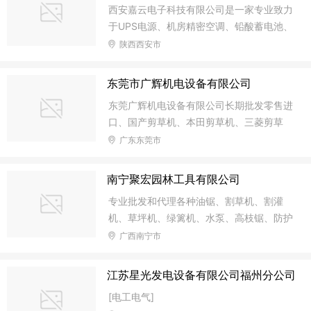
维护，所以广泛应用于矿山、铁路、野外工
西安嘉云电子科技有限公司是一家专业致力
公司经销的西安西玛电机、高压电机，直流电机，变频电机、起
地、道路交通维护、以及工厂、企业、医院
于UPS电源、机房精密空调、铅酸蓄电池、
重电机、防爆电机、步进电机，步进驱动器，摆线减速机、微电
等部门，作
稳压电源、汽油发电机、柴油发电机、直流
陕西西安市
机、单相电机、发电机、风机风扇.电机配件，手 动液压叉
屏、EPS应急电源的销售及售后维保服务，
西安嘉云电子科技有限公司现已为西奥根EP
东莞市广辉机电设备有限公司
S电源华北区总代理、APC 中小型功率机代
东莞广辉机电设备有限公司长期批发零售进
理商、爱克赛分销商、梅兰日兰代理商、艾
口、国产剪草机、本田剪草机、三菱剪草
默生陕西分销商、法国约顿机房精密空调在
机、千叶剪草机、罗宾剪草机、座驾式草坪
广东东莞市
陕西西安地区的销售及售后服务、美国山特
车、电动剪草机、喷雾喷粉机、动力喷雾
UPS不间断电源在西安市销售与售后、日本
机、烟雾机、打药机、汽油链锯、三菱地
松下蓄电池、顺德汤浅蓄电池、德国阳光原
南宁聚宏园林工具有限公司
钻、高枝油锯、本田水泵、泽藤水泵、空气
装电池、大力神UPS专用蓄电池、广东冠军
专业批发和代理各种油锯、割草机、割灌
压缩机、螺杆机、本田发电机、嘉隆本田发
铅酸蓄电池、美洲豹UPS蓄电池在陕西地区
机、草坪机、绿篱机、水泵、高枝锯、防护
电机、多功能刷地机、翻新机、吸尘吸水
用品、各种配件及各种园艺工具,主要代理
广西南宁市
机、地面吹干机、高压清洗机、牛皮癣清洗
产品包括: 油锯、割草机、水泵、发电机、
机、扫地机、地毯抽洗机、全自动洗地机、
绿篱机、高枝锯、草坪机、手动工具、灭火
喷涂机、纳米喷枪等及各类零配件，长期提
江苏星光发电设备有限公司福州分公司
器、喷雾器、地钻、舷外机、高压清洗机、
供维修服务。
[电工电气]
化油器、各种品牌链条、锉刀、各种配件、