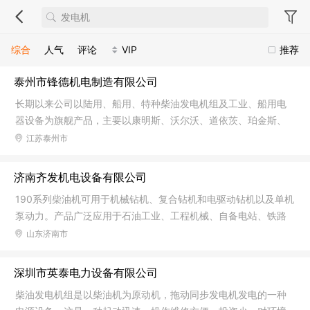
综合
人气
评论
VIP
推荐
泰州市锋德机电制造有限公司
长期以来公司以陆用、船用、特种柴油发电机组及工业、船用电
器设备为旗舰产品，主要以康明斯、沃尔沃、道依茨、珀金斯、
潍柴、玉柴、斯坦福、马拉松、利莱森玛等为主，陆用柴油机发
江苏泰州市
电机组主要有开架型、低噪音型，船用柴油发电机组主要有基本
型（主发、停泊） 、应急(自动化 )型 (双能源启动) 、多机并联型
济南齐发机电设备有限公司
和远程监控型四大类。特种柴油发电机组主要有移动拖车、汽车
190系列柴油机可用于机械钻机、复合钻机和电驱动钻机以及单机
移动电站、集装箱特种柴油发电机组、全自动并车柴油发电机
泵动力。产品广泛应用于石油工业、工程机械、自备电站、铁路
组、无人值守全自动切换系列。船用电器产品主要有主配电板、
机车等众多领域。各类气体发动机成功进入煤炭、环保、钢铁、
山东济南市
应急配电板、组合起动屏、驾驶室控制台、机舱集中控制台
石化、农牧业等众多领域，先后参与了国家和各省市重点发电站
项目，装机容量创全国之最。船用柴油机已发展到近百种机型，
深圳市英泰电力设备有限公司
成为海军舰艇、客货船、远洋渔船、工程船的理想动力。柴油发
柴油发电机组是以柴油机为原动机，拖动同步发电机发电的一种
电机组是以柴油为主燃料的一种发电设备，以柴油发动机为原动