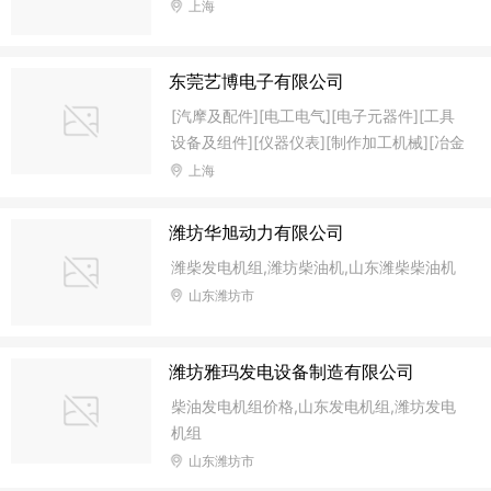
上海
磨链机、接链断链机及园林防护用品等。
东莞艺博电子有限公司
[汽摩及配件][电工电气][电子元器件][工具
设备及组件][仪器仪表][制作加工机械][冶金
矿产和能源][安全和防护][五金工具][交通运
上海
输]
潍坊华旭动力有限公司
潍柴发电机组,潍坊柴油机,山东潍柴柴油机
山东潍坊市
潍坊雅玛发电设备制造有限公司
柴油发电机组价格,山东发电机组,潍坊发电
机组
山东潍坊市