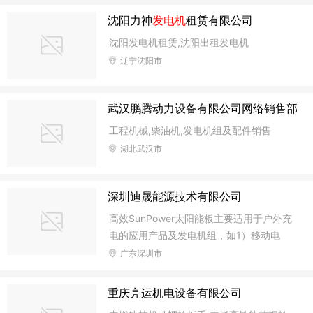
沈阳力神
发电机
租赁有限公司
沈阳发电机租赁,沈阳出租发电机
辽宁沈阳市
武汉鹏腾动力设备有限公司网络销售部
工程机械,柴油机,发电机组及配件销售
湖北武汉市
深圳迪晟能源技术有限公司
高效SunPower太阳能板主要适用于户外充
电的应用产品及发电机组，如1）移动电
源、蓝牙、车载空气净化器、礼品户外充
广东深圳市
电、2）灯具（野营灯、小夜灯、手提灯、
阅读灯、庭院灯、路灯等）户外充电、3）
重庆亮运机电设备有限公司
背包户外充电（背包和折叠包等）、4）电