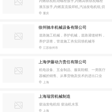
内燃轨枕机动螺栓扳手,内燃高铁轨枕螺栓
动车、摩托车等户外充电、5）发电系统
液压扳手,内燃直流弧焊机,汽油发电机组,切
等。 高效SunPower太阳能板分3类： 1）P
割片钻头, 本田，三菱，百力通BS各种型汽
重庆
CB板+PET（或ETFE）层压工艺，主要为S
油发动机
MT贴片工艺，这类适合移动电源、小灯
具、背包类等户外充电产品； 2）TPT+PET
徐州驰丰机械设备有限公司
(或ETFE）层压工艺，这类适合电动车发电
道路施工机械，养护机械，道路灌缝材料，
或发电系统或路
养护沥青，管道施工夯实回填机械等
江苏徐州市
上海伊藤动力责任有限公司
机电设备、五金制品、服装鞋帽、一类医疗
器械的销售、从事货物及技术的进出口业
务、商务咨询、建筑工程、投资管理。
上海
上海瑞营机械制造
柴油发电机组 柴油机水泵
上海