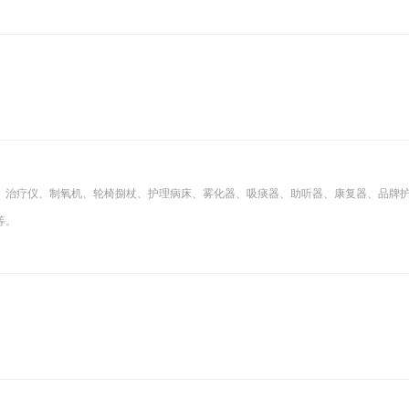
、治疗仪、制氧机、轮椅捌杖、护理病床、雾化器、吸痰器、助听器、康复器、品牌
等。