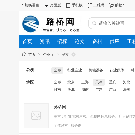
切换语言
桌面版
手机版
二维码
购物车
首页
资讯
招标
论文
资料
供应
工
首页
>
企业库
>
搜索
分类
全部
行业企业
机械设备
行业媒体
材
地区
全部
北京
上海
天津
重庆
河北
河南
湖北
湖南
广东
广西
海南
路桥网
主营：行业网站运营、互联网信息服务、广告制作
个体经营 服务商