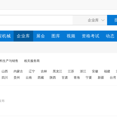
程机械
企业库
展会
图库
视频
资格考试
动态
料生产与销售
相关服务商
山西
内蒙古
辽宁
吉林
黑龙江
江苏
浙江
安徽
福建
四川
贵州
云南
西藏
陕西
甘肃
青海
宁夏
新疆
台湾
发布