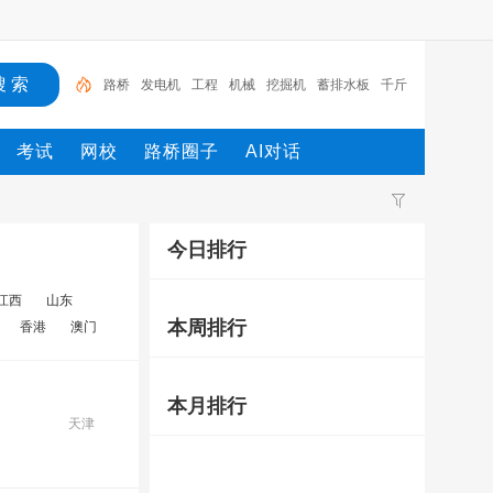
路桥
发电机
工程
机械
挖掘机
蓄排水板
千斤
顶
试验箱
土工格栅
土工布
考试
网校
路桥圈子
AI对话
今日排行
江西
山东
本周排行
香港
澳门
本月排行
天津