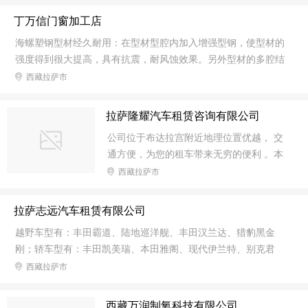
丁万信门窗加工店
海螺塑钢型材经久耐用：在型材型腔内加入增强型钢，使型材的
强度得到很大提高，具有抗震，耐风蚀效果。另外型材的多腔结
构，独立排水腔、使水无法进入增强型钢腔，避免型钢腐蚀，门
西藏拉萨市
窗的使用寿命得到提高。抗紫外线成分的加入也使塑钢型材的耐
侯性得到提高，即使紫外线很强的热带地区也能放心使用。 海螺
拉萨隆耀汽车租赁咨询有限公司
塑钢型材保温性能好：塑钢型材本身导热性能远不及铝型材，另
公司位于布达拉宫附近地理位置优越， 交
外多腔结构的设计更是达到了隔热的效果。研究表明，同等类型
通方便，为您的租车带来无穷的便利 。本
的房间夏天使用塑钢门窗的房间室内温度较之铝门窗的房间平均
公司技术力量雄厚，经营租赁车辆种类齐
西藏拉萨市
低5-7℃，冬季不同地区则要高出8-15℃。
全，本公司有轿车，越野车，商务车，奥
迪，4500,4700可提供代驾，自驾，日
拉萨志远汽车租赁有限公司
租，月租，！ 二十四小时服务公司为您提
越野车型有：丰田霸道、陆地巡洋舰、丰田汉兰达、猎豹黑金
供各种高，中，低档越野车，轿车，商务
刚；轿车型有：丰田凯美瑞、本田雅阁、现代伊兰特、别克君
车。 地址：罗布林卡路与德吉路交叉口。
威、别克君越、丰田卡罗拉、大众迈腾、大众帕萨特、现代悦
西藏拉萨市
租赁车型：丰田霸道，丰田陆地巡洋舰，丰
动、福特福克斯。 服务项目 一：高端私人订制旅游线路。 私人定
田V8，商务别克，商务奥迪，凯美瑞，雅
制旅游是根据旅游者的需求，以旅游者为主导进行旅游行动流程
阁。
西藏万润制氧科技有限公司