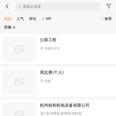
综合
人气
评论
VIP
推荐
西藏
公路工程
西藏拉萨市
周志勇(个人)
西藏
杭州前程机电设备有限公司
鐜?哀涔欑兎搴熸皵澶勭悊