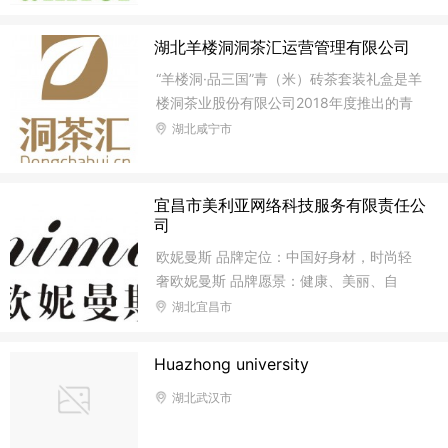
化工、医药（GMP认证）、服装厂、学校、
楼、学校、酒店、医院、银行、机场、机关
食品、汽车（4S店）、停车库、仓储、展
办事处、等公共场所，专业治理因装修和外
湖北羊楼洞洞茶汇运营管理有限公司
馆、形象店等各行业,我们愿真诚与您合
界污染因素导致室内空气污染的毒素分解和
“羊楼洞·品三国”青（米）砖茶套装礼盒是羊
无害化处理。 叶子环保，国内知名室内空
楼洞茶业股份有限公司2018年度推出的青
气净化品牌，2018年被“中国除醛网”评为全
（米）砖茶扛鼎之作！该品精选源自欧亚万
湖北咸宁市
国除甲醛十大品牌之首。除甲醛快速有效安
里茶道源头——羊楼洞生态茶园的优质原料
全! 产品自主研发、自主生产，具备研发生
精制，选料极为讲究，产品设计风格内敛轻
产专利，专业团队，技术保障！碧桂园行内
奢简约。尽显新古典魅力和气韵，茶味品味
宜昌市美利亚网络科技服务有限责任公
指定长期合作伙伴，更有恒大、佳兆业、希
相得益彰，堪称羊楼洞品牌的年度经典之
司
尔顿
作、明星之品！ “羊楼洞·品三国”青(米)砖茶
欧妮曼斯 品牌定位：中国好身材，时尚轻
套装礼盒，是以“羊楼洞茶文化+赤壁三国文
奢欧妮曼斯 品牌愿景：健康、美丽、自
化”为品牌内涵开发的新品。品三国，品什
由、时尚 品牌理念：打造健康女人/塑造气
湖北宜昌市
么？品的，是饭后茶余时的悠闲；品的，是
质女人/练就优雅女人 三大科学原理： 1.压
悠悠茶香的人生感悟；品的，是对幸福生活
力医学原理：利用高弹纤维，结合压力医学
Huazhong university
的追求... 一杯好茶、一段
原理，给予不同部位不同的压力。经过长时
湖北武汉市
间的穿着， 轻柔的将流失、移位、下垂的
脂肪回归到正确的位置，经由每天的正确穿