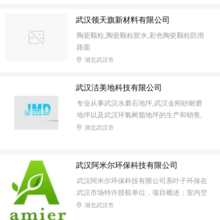
益秒知道，秒到账。总部不押账。 3.吉充共
享充电线后台管理更加智能，可由代理商自
武汉领天旗新材料有限公司
行根据不同场地设置不同收费标准。 4.代理
陶瓷颗粒,陶瓷颗粒胶水,彩色陶瓷颗粒防滑
商可设置多级分润，并根据设定好的分润比
路面
例秒到各自账户。 5.供货价格更低，给代理
湖北武汉市
分润更高。吉充共享充电器诚意寻找合伙人
共赢共进!吉充共享充电线可采购，可合
武汉洁美地科技有限公司
作，可贴牌，欢迎咨询洽谈!
专业从事武汉水磨石地坪,武汉金刚砂耐磨
地坪以及武汉环氧树脂地坪的生产和销售,
以及地坪翻新、球场跑道、PVC地板工程等
湖北武汉市
系列,公司拥有雄厚的技术实力及先进的地
坪施工工艺.欢迎来电咨询！ 公司本着“以质
量求生存,以信誉求发展”的公司理念,凭借精
武汉阿米尔环保科技有限公司
湛的技术、优良的施工品质、完善的售后服
武汉阿米尔环保科技有限公司系叶子环保在
务,赢得了全国各地广大客户的高度好评和
武汉市场特许授权单位，项目概述：室内空
赞扬. 在发展过程当中不断引进国际先进地
气除甲醛、苯、氨、TVOC等有害气体。通
湖北武汉市
坪施工技术及材料,客户遍及电子、机电、
过人工高压喷涂施工，为汽车、家庭和办公