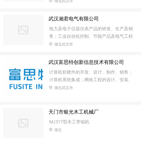
土壤污染治理与修复服务;土壤环境污染防
湖北武汉市
治服务;地质灾害治理服务;生态恢复及生态
保护服务;水土流失防治服务;土地调查评估
武汉湘君电气有限公司
服务;水泥制品制造;水泥制品销售;轻质建筑
电力及电子仪器仪表产品的研发、生产及销
材料制造;轻质建筑材料销售;承接总公司工
售；工业自动化控制、节能产品及电气工程
程建设业务;对外承包工程;园林绿化工程施
服务；清洁能源集成及节能服务管理；高低
湖北武汉市
工;土石方工程施工。（除许可业务外，可
压成套设备及电源产品生产、销售；机电设
自主依法经营法律法规非禁止或限制的项
备安装工程施工；能源信息化与能源互联网
目）许可项目 ： 建设工程施工。（依法须
武汉富思特创新信息技术有限公司
的建设；电网运行维护及咨询服务；售电业
经批准的项目，经相关部门批准后方可开展
计算机软硬件的开发、设计、制作、销售；
务；承装（修、试）电力设施四级（凭许可
经营活动，具
计算机系统集成；网络工程的设计、安装、
证在核定期限内经营）。（依法须经批准的
测试、维护、技术咨询、技术服务；计算机
湖北武汉市
项目、经相关部门批准后方可开展经营活
信息技术咨询、技术服务；教育咨询（不含
动）
中小学文化类教育培训）。（依法须经审批
的项目，经相关部门审批后方可开展经营活
天门市银光木工机械厂
动）
MJ317型木工带锯机
湖北