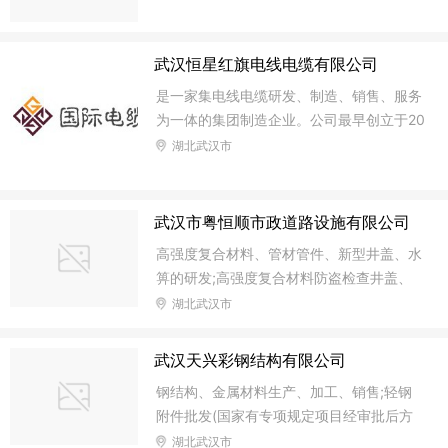
名称、安全、质量、文明施工用语及开发项
目商业广告，严禁张贴、涂写垃圾广告。
围挡施工完毕，板与板之间衔接平顺，
武汉恒星红旗电线电缆有限公司
直线要在一条直线上；板与板不得留有缝
是一家集电线电缆研发、制造、销售、服务
隙，即在场外不能看见场内施工。围挡
为一体的集团制造企业。公司最早创立于20
09年5月。公司凭借技术力量的不断积累和
湖北武汉市
锐意创新、以及对产品质量和客户服务不懈
的追求，成为中国现代化、规模化的电线电
缆制造企业，拥有高压电缆、低压电缆、橡
武汉市粤恒顺市政道路设施有限公司
皮电缆、电气装备线缆等四大电线电缆品类
高强度复合材料、管材管件、新型井盖、水
生产基地，集团现代化工业园占地面积达 5
箅的研发;高强度复合材料防盗检查井盖、
00余亩、厂房建筑面积 26 万平方米，年生
水箅、净化池、化粪池、隔油池、护栏、护
湖北武汉市
产能力达 60 多亿元
树板、防蚊闸、绿化景观等树脂产品、管材
管件、球墨铸铁井盖、水箅的销售、安装、
武汉天兴彩钢结构有限公司
售后服务及生产(生产仅限分支机构使用);货
钢结构、金属材料生产、加工、销售;轻钢
物进出口、技术进出口(不含国家限制或禁
附件批发(国家有专项规定项目经审批后方
止的货物进出口、技术进出口)(依法须经批
可经营)
湖北武汉市
准的项目,经相关部门批准后方可开展经营