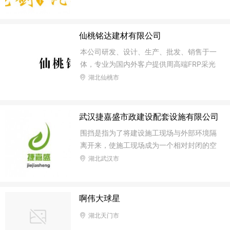
功能性。 ?湖北龙剑汽车装备有限公司是国
内一家具有自主研发能力的专用特种汽车配
件制造企业。主要生产：混凝土搅拌车_水
仙桃铭达建材有限公司
泥搅拌车配件、粉粒物料运输车_散装水泥
本公司研发、设计、生产、批发、销售于一
车配件、运油车配件、流动加油车配件、绿
体，专业为国内外客户提供周高端FRP采光
化洒水车配件、农药喷洒车配件、压缩式垃
板,公司秉承：“质量迎客，以信求展，价低
湖北仙桃市
圾车配件、摆臂式垃圾车配件、挂桶式垃圾
同行！”的经营理念！FRP采光板，它是采用
车配件、随车起重运输车_随车吊配件、化
无碱玻璃纤维，强化聚酯树脂和进口高性能
工液体运输车_化工车配件、半挂车配件、1
防老化薄膜（或凝胶）及诱加剂等材料，经
武汉捷嘉盛市政建设配套设施有限公司
7米低平板半挂车配件、仓栅式半挂车配
机械化连续成型的一种采光产品。采光板由
件、散装
围挡是指为了将建设施工现场与外部环境隔
于具有外观光洁，轻质高强，透光率高，耐
离开来，使施工现场成为一个相对封闭的空
腐蚀、耐老化，阻燃断而尺寸准确，不渗
间所采取的措施，包括采用各种砌体材料砌
湖北武汉市
水，切割长度随意，易安装，使用寿命长达
筑的围墙、采用各种成型板材构成的维护体
15-20年等特点，深受用户喜爱。
等。 围挡施工标准： 围挡基脚采用水泥砂
浆砌筑页岩砖砖砌0.5乘以0.5的基础，用于
啊伟大球星
增强围挡抗风稳定性；围挡设2.5米高，宽3
湖北天门市
米为一板。施工围挡做美化处理，喷涂企业