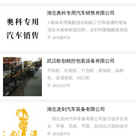
着达到自然矫正体形的目的。 2.人体工程学
原理：运用人体工程学，根据人体特征，充
湖北奥科专用汽车销售有限公司
分考虑到在各种环境下的状态、健康、安全
和舒适等，设计出产品的强中弱分部位加
1.厢体采用聚酯湿法制板工艺和玻璃纤维加
压，托胸、护脊等功能点，保证在穿着
强全木厢体框架结构，全封闭聚氨酯板块粘
接法； 冷藏车厢体改装 2.厢板材质：内外
湖北随州市
壁板选用国内优质的2.2mm玻璃钢；中间保
温材料选用进口聚氨酯；厢体厚度80mm，
门厚度80mm； 3.配件：厢体周边2.5mm
武汉欧创精控包装设备有限公司
铝合金包边，不锈钢包角，不锈钢门锁，防
开箱机，封箱机，打包机，收缩机，贴标
碰胶皮4块，不锈钢门框， 不锈钢合页，箱
机，及灌装机，封口机
内节能照明灯； 4.厢体厚度可选100mm、1
湖北武汉市
20mm，内外壁板可选装玻璃钢、彩钢板、
不锈钢、铝合金。
湖北龙剑汽车装备有限公司
湖北龙剑汽车装备有限公司致力追求在安
全、环保、高效、节能、自动化方面的技术
研究和应用。强调产品的美观性、经济性和
湖北随州市