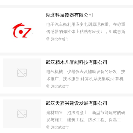
活动)。
湖北科展衡器有限公司
电子汽车衡利用应变电测原理称重。在称重
传感器的弹性体上粘贴有应变计，组成惠斯
登电桥。在无负荷时，电桥处于平衡状态，
湖北孝感市
输出为零。当弹性体承受载荷时，各应变计
随之产生与载荷成比例的应变，由输出电压
即可测出外加载。 电子汽车衡主要由承载
武汉精木凡智能科技有限公司
器、称重显示仪表（下简称仪表）、称重传
电气机械、仪器仪表及辅助设备的研发、技
感器（下简称传感器）、连接件、限位装置
术推广、技术服务;计算机系统集成;计算机
及接线盒等零部件组成，还可以选配打印
设备、电气机械、劳保用品、仪器仪表及辅
湖北武汉市
机、显示大屏幕、计算机及称重管理软件和
助设备的批零兼;仪表新产品、新技术推广
稳压电源等外部设备。地磅连接电脑，打印
服务;普通机电设备、仪表的安装、维修及
武汉天嘉兴建设发展有限公司
磅单，是目前一种全新的管理方式；由电
技术服务。
脑，打印机，仪表
建材销售；泡沫混凝土、新型节能建材的研
发与施工；建筑工程、防水工程、保温工
程、室内外装饰装潢工程、园林绿化工程的
湖北武汉市