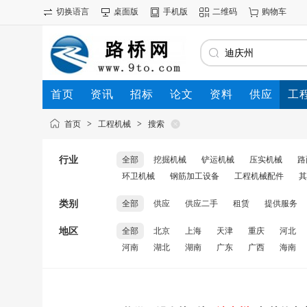
切换语言
桌面版
手机版
二维码
购物车
首页
资讯
招标
论文
资料
供应
工
首页
>
工程机械
>
搜索
行业
全部
挖掘机械
铲运机械
压实机械
路
环卫机械
钢筋加工设备
工程机械配件
其
类别
全部
供应
供应二手
租赁
提供服务
地区
全部
北京
上海
天津
重庆
河北
河南
湖北
湖南
广东
广西
海南