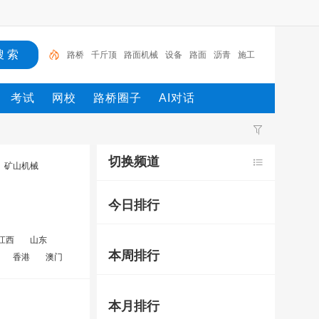
路桥
千斤顶
路面机械
设备
路面
沥青
施工
钢筋
工程
机械
考试
网校
路桥圈子
AI对话
切换频道
矿山机械
今日排行
江西
山东
本周排行
香港
澳门
本月排行