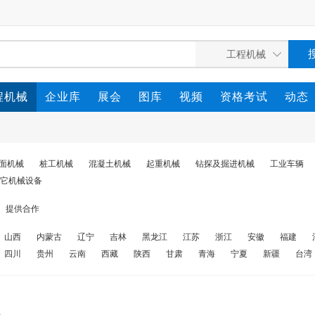
程机械
企业库
展会
图库
视频
资格考试
动态
面机械
桩工机械
混凝土机械
起重机械
钻探及掘进机械
工业车辆
它机械设备
提供合作
山西
内蒙古
辽宁
吉林
黑龙江
江苏
浙江
安徽
福建
四川
贵州
云南
西藏
陕西
甘肃
青海
宁夏
新疆
台湾