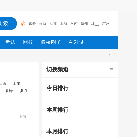
试验
设备
江苏
上海
河南
郑州
江__
广州
工程
广东
考试
网校
路桥圈子
AI对话
切换频道
江西
山东
今日排行
香港
澳门
本周排行
上海
本月排行