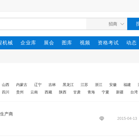
程机械
企业库
展会
图库
视频
资格考试
动态
山西
内蒙古
辽宁
吉林
黑龙江
江苏
浙江
安徽
福建
四川
贵州
云南
西藏
陕西
甘肃
青海
宁夏
新疆
台湾
道生产商
2015-04-13