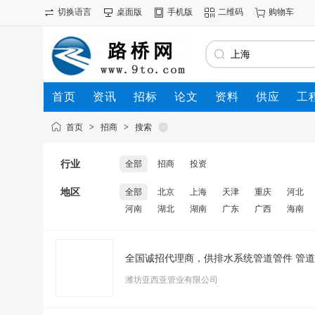
切换语言
桌面版
手机版
二维码
购物车
首页
资讯
招标
论文
资料
供应
工
首页
>
招商
>
搜索
行业
全部
招商
投资
地区
全部
北京
上海
天津
重庆
河北
河南
湖北
湖南
广东
广西
海南
全国诚招代理商，供排水系统管道管件 管
潍坊亚西亚管业有限公司