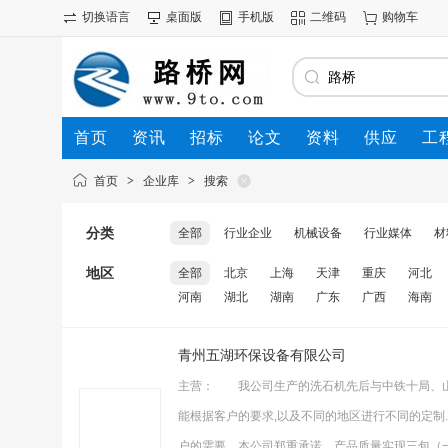
切换语言
桌面版
手机版
二维码
购物车
首页
资讯
招标
论文
资料
供应
工
首页
>
企业库
>
搜索
分类
全部
行业企业
机械设备
行业媒体
材
地区
全部
北京
上海
天津
重庆
河北
河南
湖北
湖南
广东
广西
海南
青州五湖环保设备有限公司
主营： 我公司生产的洗石机先后与中铁十局、山
能根据客户的要求,以及不同的地区进行不同的定
户的需要．本公司郑重承诺，产品质量实现三包（