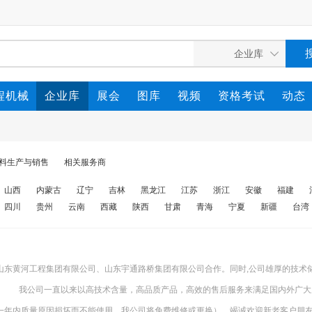
程机械
企业库
展会
图库
视频
资格考试
动态
料生产与销售
相关服务商
山西
内蒙古
辽宁
吉林
黑龙江
江苏
浙江
安徽
福建
四川
贵州
云南
西藏
陕西
甘肃
青海
宁夏
新疆
台湾
东黄河工程集团有限公司、山东宇通路桥集团有限公司合作。同时,公司雄厚的技术储
制. 我公司一直以来以高技术含量，高品质产品，高效的售后服务来满足国内外广大
一年内质量原因损坏而不能使用，我公司将免费维修或更换），竭诚欢迎新老客户朋