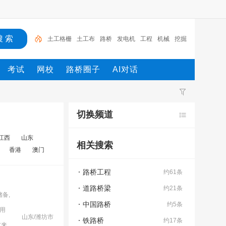
土工格栅
土工布
路桥
发电机
工程
机械
挖掘
机
蓄排水板
千斤顶
试验箱
土工格栅
考试
网校
路桥圈子
AI对话
切换频道
江西
山东
相关搜索
香港
澳门
路桥工程
约61条
道路桥梁
约21条
备,
中国路桥
约5条
用
山东/潍坊市
铁路桥
约17条
友来