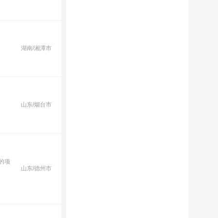
湖南/湘潭市
山东/烟台市
的项
山东/德州市