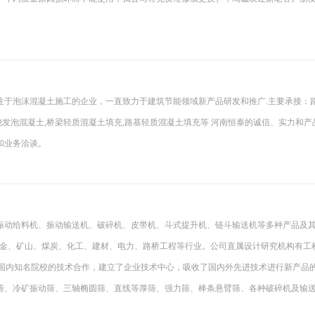
注于泡沫混凝土施工的企业，一直致力于建筑节能领域新产品研发和推广.主要承接：
/现浇发泡混凝土,桥梁轻质混凝土填充,路基轻质混凝土填充等 河南恒泰的诚信、实力和产
和业务洽谈。
振动给料机、振动输送机、破碎机、皮带机、斗式提升机、链斗输送机等多种产品及
用于冶金、矿山、煤炭、化工、建材、电力、路桥工程等行业。公司直属设计研究机构有工
与国内知名院校的技术合作，建立了企业技术中心，吸收了国内外先进技术进行新产品
筛、冷矿振动筛、三轴椭圆筛、直线等厚筛、强力筛、棒条悬臂筛、各种破碎机及输