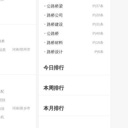
公路桥梁
约37条
路桥公司
约20条
路桥建设
约31条
公路桥
约40条
路桥
路桥材料
约16条
河南/郑州市
品质
路桥设计
约6条
今日排行
本周排行
其配
程技
本月排行
河南/新乡市
的设
送机