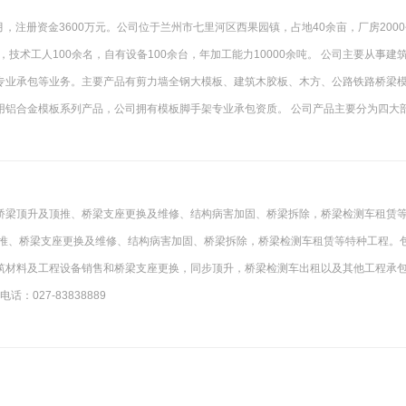
月，注册资金3600万元。公司位于兰州市七里河区西果园镇，占地40余亩，厂房200
技术工人100余名，自有设备100余台，年加工能力10000余吨。 公司主要从事建
专业承包等业务。主要产品有剪力墙全钢大模板、建筑木胶板、木方、公路铁路桥梁
用铝合金模板系列产品，公司拥有模板脚手架专业承包资质。 公司产品主要分为四大
桥梁顶升及顶推、桥梁支座更换及维修、结构病害加固、桥梁拆除，桥梁检测车租赁
顶推、桥梁支座更换及维修、结构病害加固、桥梁拆除，桥梁检测车租赁等特种工程。
筑材料及工程设备销售和桥梁支座更换，同步顶升，桥梁检测车出租以及其他工程承
027-83838889