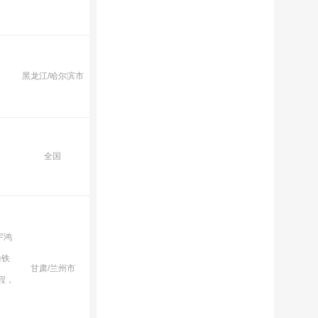
黑龙江/哈尔滨市
全国
宇鸿
渝铁
甘肃/兰州市
程，