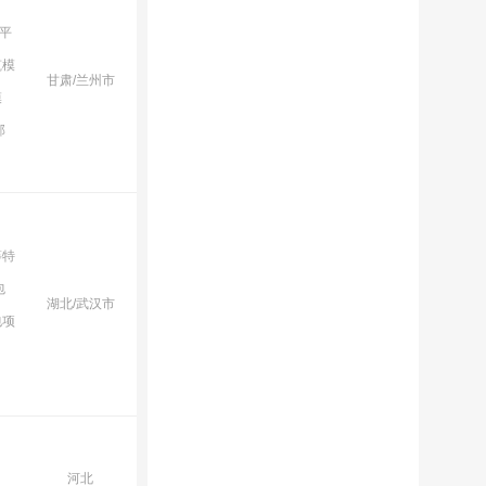
0平
筑模
甘肃/兰州市
模
部
等特
包
湖北/武汉市
包项
河北