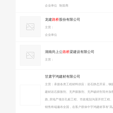
企业单位 制造商
龙建
路桥
股份有限公司
主营：
企业单位
湖南尚上公
路桥
梁建设有限公司
主营：
甘肃宇鸿建材有限公司
主营：承接各类工程材料供应：岩石静态开采，钢
建材岩石膨胀剂、无声膨胀剂、无声破碎剂等外加
路, 房地产项目孔桩工程、市政规划沟渠开挖工程
销售终端遍布全国，在客户群体中宇鸿建材享有“高品