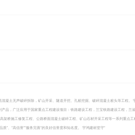
筋混凝土无声破碎拆除，矿山开采、隧道开挖、孔桩挖掘、破碎混凝土桩头等工程。 
剂产品，广泛应用于国家重点工程建设项目：铁路建设工程，兰宝铁路建设工程，兰
、高架桥施工修复工程、公路桥面混凝土破碎工程、矿山石材开采工程等一系列重点工
质”、“高信誉”“服务完善”的良好信誉度和知名度。 宇鸿建材坚守“