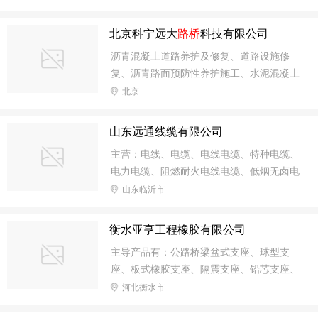
的制造，第二次世界大战后火电锅炉的制
肥、镇江、连云港、盐城 下午发车 隔天上
造，化学工业的发展以及石油天然气的钻采
午到达
北京科宁远大
路桥
科技有限公司
和运输等，都有力地推动着钢管工业在品
沥青混凝土道路养护及修复、道路设施修
种、产量和质量上的发展。 钢管不仅用于
复、沥青路面预防性养护施工、水泥混凝土
输送流体和粉状固体、交换热能、制造机械
养护修复
北京
零件和容器，它还是一种经济钢材。用钢管
制造建筑结构网架、支柱和机械支架，可以
减 轻重量，节省金属20～40%，而且可实
山东远通线缆有限公司
现工厂化机械化施工。用钢管制造公路桥梁
主营：电线、电缆、电线电缆、特种电缆、
不但可节省钢材、简化施工，而且可大大减
电力电缆、阻燃耐火电线电缆、低烟无卤电
少
线电缆、橡胶电缆、橡套电缆、防水电缆、
山东临沂市
防冻电缆、防水防冻耐油耐酸碱电缆、防寒
电缆、屏蔽电缆、信号线、光纤电缆、监控
衡水亚亨工程橡胶有限公司
线、家装家用电线电缆、工程建设电线电
主导产品有：公路桥梁盆式支座、球型支
缆、道路桥梁电线电缆、生产生活电线电
座、板式橡胶支座、隔震支座、铅芯支座、
缆、绝缘导线、电气设备用电缆、音频线、
高阻尼支座、网架支座、盆式支座、橡胶支
河北衡水市
视频线、控制电缆；电源线；电子线
座、桥梁伸缩装置、止水带、伸缩缝、只隋