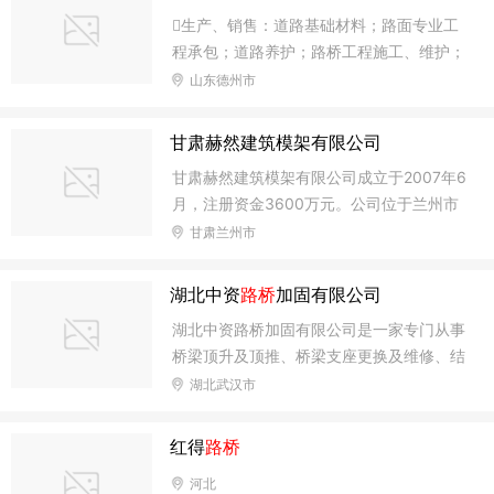
生产、销售：道路基础材料；路面专业工
程承包；道路养护；路桥工程施工、维护；
货物及技术的进出口业务。（依法须经批准
山东德州市
的项目，经相关部门批准后方可开展经营活
动）
甘肃赫然建筑模架有限公司
甘肃赫然建筑模架有限公司成立于2007年6
月，注册资金3600万元。公司位于兰州市
七里河区西果园镇，占地40余亩，厂房200
甘肃兰州市
0平米。现有管理人员30名，其中工程技术
人员近20名，技术工人100余名，自有设备
湖北中资
路桥
加固有限公司
100余台，年加工能力10000余吨。 公司主
湖北中资路桥加固有限公司是一家专门从事
要从事建筑模板等系列产品的开发、设计、
桥梁顶升及顶推、桥梁支座更换及维修、结
生产、销售、租赁及专业承包等业务。主要
构病害加固、桥梁拆除，桥梁检测车租赁等
湖北武汉市
产品有剪力墙全钢大模板、建筑木胶板、木
特种工程的专业公司。 我公司主要从事桥
方、公路铁路桥梁模板、建筑高层用附着式
梁顶升及顶推、桥梁支座更换及维修、结构
升降脚手架（爬架）、建筑用铝合金模板系
红得
路桥
病害加固、桥梁拆除，桥梁检测车租赁等特
列产品，公司拥有模板脚手架专业承包资
河北
种工程。包括：桥梁、隧道工程设计、安