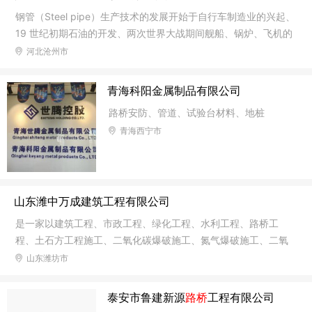
钢管（Steel pipe）生产技术的发展开始于自行车制造业的兴起、
19 世纪初期石油的开发、两次世界大战期间舰船、锅炉、飞机的
制造，第二次世界大战后火电锅炉的制造，化学工业的发展以及
河北沧州市
石油天然气的钻采和运输等，都有力地推动着钢管工业在品种、
产量和质量上的发展。 钢管不仅用于输送流体和粉状固体、交换
青海科阳金属制品有限公司
热能、制造机械零件和容器，它还是一种经济钢材。用钢管制造
路桥安防、管道、试验台材料、地桩
建筑结构网架、支柱和机械支架，可以减 轻重量，节省金属20～
青海西宁市
40%，而且可实现工厂化机械化施工。用钢管制造公路桥梁不但
可节省钢材、简化施工，而且可大大减少
山东潍中万成建筑工程有限公司
是一家以建筑工程、市政工程、绿化工程、水利工程、路桥工
程、土石方工程施工、二氧化碳爆破施工、氮气爆破施工、二氧
化碳爆破设备租赁为主导的建筑工程公司！是经国家工商部门审
山东潍坊市
批注册的合法团队。多年来凭借先进的经营理念、优良的机械设
备、雄厚的技术力量、科学的管理水平使其发展壮大，公司以多
泰安市鲁建新源
路桥
工程有限公司
年的建筑经验满足客户的条件要求！