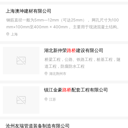
广电中心、安徽日报报业大厦、安徽移动、安徽电信、安徽联
通、中国银行安徽省分行、中国科技大学、安徽农业大学学术交
上海澳坤建材有限公司
流中心、合肥海关、合肥大蜀山电视塔、合肥渡江战役纪念馆、
钢筋直径一般为5mm—12mm（可达25mm）， 网孔尺寸为100
合肥市一环路桥梁、环巢湖旅游大道大桥、中电43所、中电8
mm×100mm至400mm × 400mm， 主要用于现浇混凝土结构。
所、中铁四局科技大楼、中铁大酒店、合肥文一戴斯酒店、合肥
大型圆管、地坪、隧道、高架道路桥面铺装 钢筋直径一般为6mm
上海
韦斯特大酒店以及保利地产、恒大地产、祥源地产、宝能集团、
——12mm，
百协大溪
湖北新仲荣
路桥
建设有限公司
桥梁工程，公路、铁路工程，桩基工程，隧
道工程，防腐防水工程
湖北荆州市
镇江金豪
路桥
配套工程有限公司
江苏
沧州友瑞管道装备制造有限公司