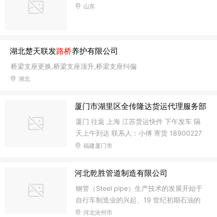
山东
湖北楚天联发
路桥
养护有限公司
桥梁支座更换,桥梁支座顶升,桥梁支座纠偏
湖北
厦门市湖里区全传隆达货运代理服务部
厦门 往返 上海 江苏货运快件 下午发车 隔
天上午到达 联系人：小傅 寄货 18900227
579 5569748 地址：厦门市枋湖汽车客运
福建厦门市
站后面枋湖西三路272号 （枋湖花园西侧
与枋湖交叉路口） 主要途径 杭州、宁波、
河北乾胜管道制造有限公司
温岭、温州、 嘉兴桐乡、嘉善、余姚、兹
钢管（Steel pipe）生产技术的发展开始于
溪、乐清、苍南、路桥、黄岩、肃江、椒
自行车制造业的兴起、19 世纪初期石油的
江、太姥山、淮安、江都、杨洲、江阴、泰
开发、两次世界大战期间舰船、锅炉、飞机
河北沧州市
州、泰兴、宿迁 靖江、苏州、南通、合