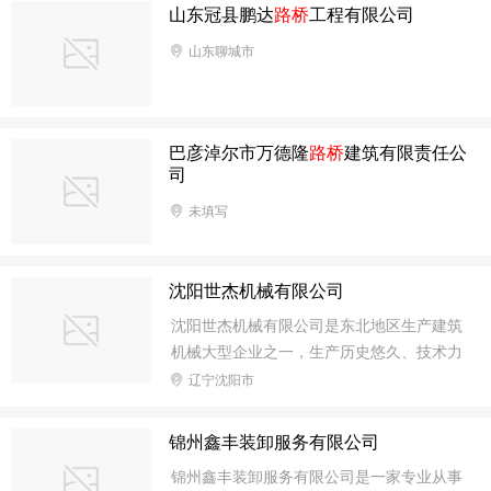
代一集桥梁水利配套的系列产品100余种。
山东冠县鹏达
路桥
工程有限公司
在2009年公司研制开发了矿山机械用的高
山东聊城市
耐磨橡胶衬板，高耐磨橡胶筛板的系列产
品。公司集科研开发，生产经营于一体。具
有一批高素质的管理科尔基人才，生产设备
先进，检测手段集权的质量保证体系。通过
巴彦淖尔市万德隆
路桥
建筑有限责任公
了ISO9001-2008质量体系认证呵工程橡胶
司
行业的全国工业产品生产许可证。
未填写
沈阳世杰机械有限公司
沈阳世杰机械有限公司是东北地区生产建筑
机械大型企业之一，生产历史悠久、技术力
量雄厚，是一家集建筑机械与工程机械的生
辽宁沈阳市
产、制造、销售、安装、售后服务于一体的
大型企业。专业为建筑施工、路桥施工、隧
锦州鑫丰装卸服务有限公司
道施工、各式土建施工队伍设计并制造20m
锦州鑫丰装卸服务有限公司是一家专业从事
3-180m3混凝土搅拌站、WBZ300-600型