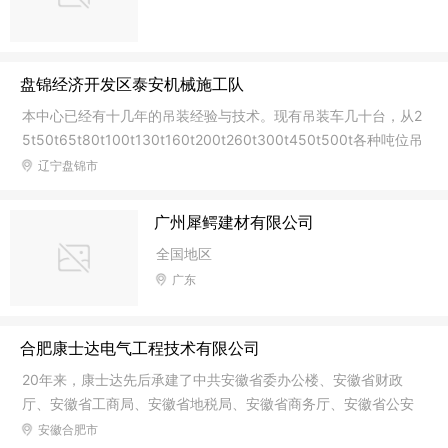
质。 公司产品主要分为四大部
装、施工、咨询、建筑材料及工程设备销售
和桥梁支座更换，同步顶升，桥梁检测车出
租以及其他工程承包项目。 欢迎新老顾客
盘锦经济开发区泰安机械施工队
洽谈合作！联系人：骆经理 联系电话：027
-83838889
本中心已经有十几年的吊装经验与技术。现有吊装车几十台，从2
5t50t65t80t100t130t160t200t260t300t450t500t各种吨位吊
车应有尽有。拥有优秀吊车操作工数人。专业承接大型厂房构件
辽宁盘锦市
吊装，大型路桥工程，桥板吊装，机械设备组装，大件设备各型
锅炉运输就位安装。锦州亿丰吊运服务中心信守合同，价位合
广州犀鳄建材有限公司
理，以优质的服务及过硬的技术赢得客户的满意。
全国地区
广东
合肥康士达电气工程技术有限公司
20年来，康士达先后承建了中共安徽省委办公楼、安徽省财政
厅、安徽省工商局、安徽省地税局、安徽省商务厅、安徽省公安
厅、安徽省检察院、武警安徽省总队、安徽省广电中心、合肥市
安徽合肥市