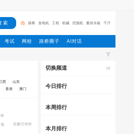
路桥
发电机
工程
机械
挖掘机
蓄排水板
千斤
顶
试验箱
土工格栅
土工布
考试
网校
路桥圈子
AI对话
切换频道
江西
山东
今日排行
香港
澳门
本周排行
，砼
甘肃/兰州市
，混
本月排行