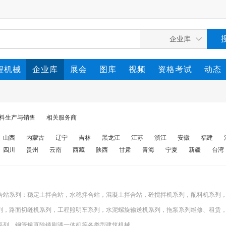
程机械
企业库
展会
图库
视频
资格考试
动态
料生产与销售
相关服务商
山西
内蒙古
辽宁
吉林
黑龙江
江苏
浙江
安徽
福建
四川
贵州
云南
西藏
陕西
甘肃
青海
宁夏
新疆
台湾
合站系列：稳定土拌合站，水稳拌合站，混凝土拌合站，砼搅拌机系列，配料机系列
列，路面切缝机系列，工程照明车系列，水泥螺旋输送机系列，拖泵系列维修、租赁
系列，钢管矫直除锈刷漆一体机等各类型建筑机械。