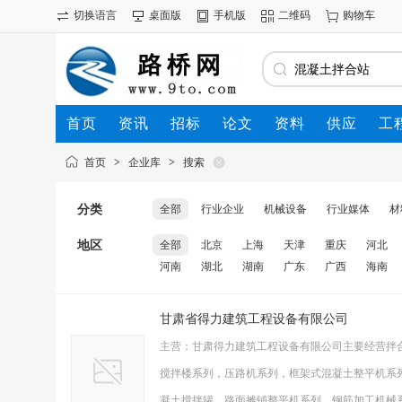
切换语言
桌面版
手机版
二维码
购物车
首页
资讯
招标
论文
资料
供应
工
首页
>
企业库
>
搜索
分类
全部
行业企业
机械设备
行业媒体
材
地区
全部
北京
上海
天津
重庆
河北
河南
湖北
湖南
广东
广西
海南
甘肃省得力建筑工程设备有限公司
主营：甘肃得力建筑工程设备有限公司主要经营拌
搅拌楼系列，压路机系列，框架式混凝土整平机系
凝土搅拌罐，路面摊铺整平机系列，钢筋加工机械